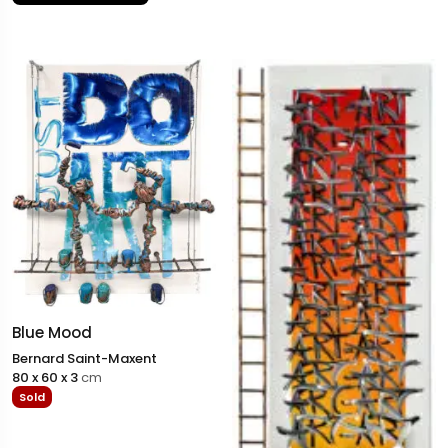
offrant des moments de plaisir tout en incitant
subtilement à l'introspection. Son mélange particulier
d'humour et de savoir-faire lui a valu un large succès
international.
Il a exposé dans toute l'Europe, ainsi qu'à New York,
Toronto, Hong Kong, Singapour et au Royaume-Uni,
notamment dans le cadre de sa collaboration de longue
date avec Linda Blackstone depuis 2008. Ses expositions
personnelles à la Place des Vosges à Paris ont connu un
succès retentissant, et son travail est actuellement
représenté dans des galeries de premier plan à Honfleur,
Courchevel et Saint-Paul-de-Vence.
Blue Mood
Bernard Saint-Maxent
80 x 60 x 3
cm
Sold