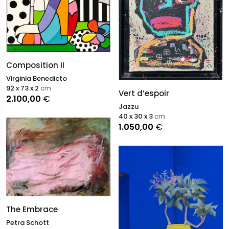
Composition II
Virginia Benedicto
92 x 73 x 2
cm
Vert d’espoir
2.100,00
€
Jazzu
40 x 30 x 3
cm
1.050,00
€
The Embrace
Petra Schott