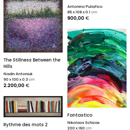
Antonino Puliafico
85 x 108 x 0.1
cm
900,00
€
The Stillness Between the
Hills
Nadin Antoniuk
90 x 100 x 0.3
cm
2.200,00
€
Fantastico
Nikolaos Schizas
Rythme des mots 2
200 x 160
cm