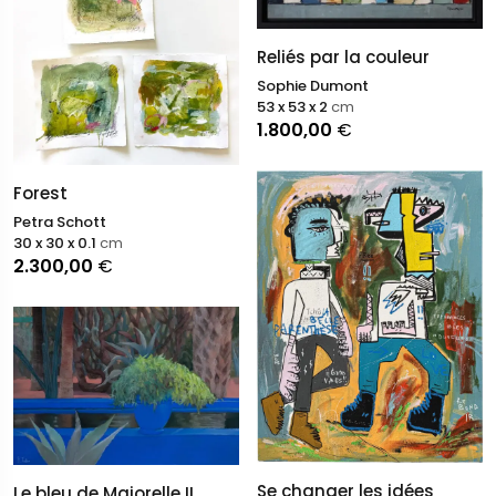
Reliés par la couleur
Sophie Dumont
53 x 53 x 2
cm
1.800,00
€
Forest
Petra Schott
30 x 30 x 0.1
cm
2.300,00
€
Se changer les idées
Le bleu de Majorelle II