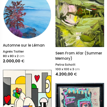
Automne sur le Léman
Agnès Tiollier
Seen From Afar (Summer
80 x 80 x 2
cm
Memory)
2.000,00
€
Petra Schott
100 x 100 x 3
cm
4.200,00
€