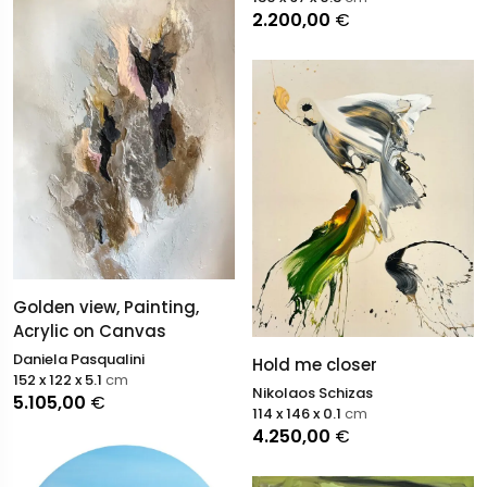
2.200,00
€
Golden view, Painting,
Acrylic on Canvas
Daniela Pasqualini
Hold me closer
152 x 122 x 5.1
cm
Nikolaos Schizas
5.105,00
€
114 x 146 x 0.1
cm
4.250,00
€