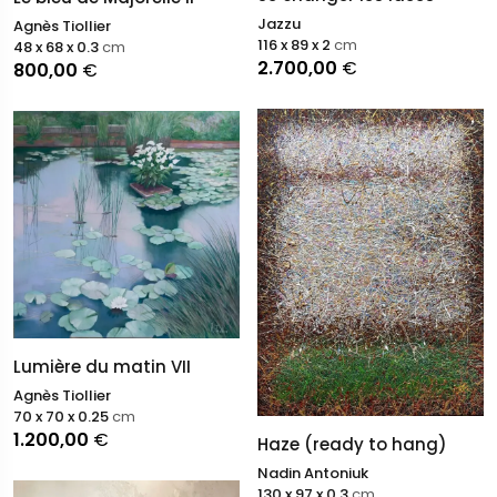
Jazzu
Agnès Tiollier
116 x 89 x 2
cm
48 x 68 x 0.3
cm
2.700,00
€
800,00
€
Lumière du matin VII
Agnès Tiollier
70 x 70 x 0.25
cm
1.200,00
€
Haze (ready to hang)
Nadin Antoniuk
130 x 97 x 0.3
cm