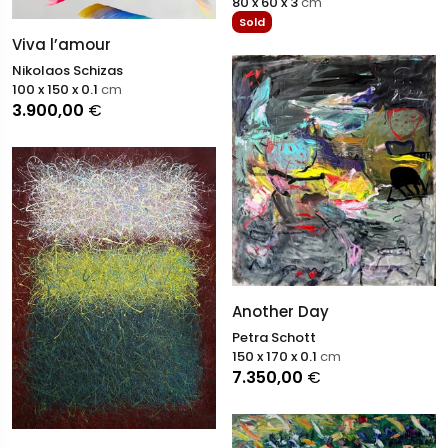
80 x 60 x 3
cm
Sold
Viva l’amour
Nikolaos Schizas
100 x 150 x 0.1
cm
3.900,00
€
Another Day
Petra Schott
150 x 170 x 0.1
cm
7.350,00
€