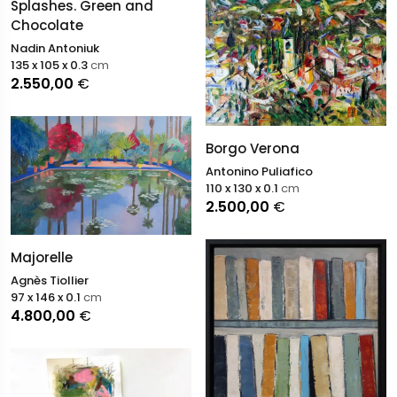
Splashes. Green and
Chocolate
Nadin Antoniuk
135 x 105 x 0.3
cm
2.550,00
€
Borgo Verona
Antonino Puliafico
110 x 130 x 0.1
cm
2.500,00
€
Majorelle
Agnès Tiollier
97 x 146 x 0.1
cm
4.800,00
€