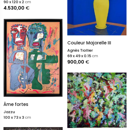
90 x 120 x 2
cm
4.530,00
€
Couleur Majorelle III
Agnès Tiollier
69 x 49 x 0.15
cm
900,00
€
Âme fortes
Jazzu
100 x 73 x 3
cm