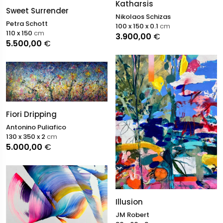
Katharsis
Sweet Surrender
Nikolaos Schizas
Petra Schott
100 x 150 x 0.1
cm
110 x 150
cm
3.900,00
€
5.500,00
€
Fiori Dripping
Antonino Puliafico
130 x 350 x 2
cm
5.000,00
€
Illusion
JM Robert