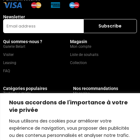
Newsletter
Qui sommes-nous ?
Magasin
Galerie Belart
Mon compte
Visiter
Liste de souhaits
Leasing
Collection
FAQ
Catégories populaires
Nos recommandations
Technique mixte
Magazine
Nous accordons de l'importance à votre
Peinture
Contact
vie privée
Abstrait
Artistes
Portrait
Nous utilisons des cookies pour améliorer votre
expérience de navigation, vous proposer des publicités
ou des contenus personnalisés et analyser notre trafic.
Politique du magasin