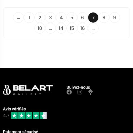
←
1
2
3
4
5
6
7
8
9
10
…
14
15
16
→
Suivez-nous
Avis vérifiés
4.7
Paiement sécurisé