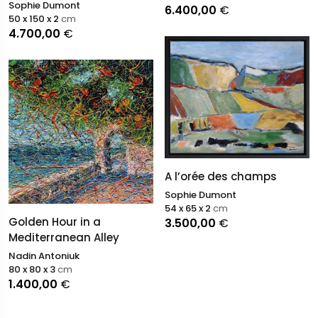
Sophie Dumont
6.400,00
€
50 x 150 x 2
cm
4.700,00
€
A l’orée des champs
Sophie Dumont
54 x 65 x 2
cm
Golden Hour in a
3.500,00
€
Mediterranean Alley
Nadin Antoniuk
80 x 80 x 3
cm
1.400,00
€