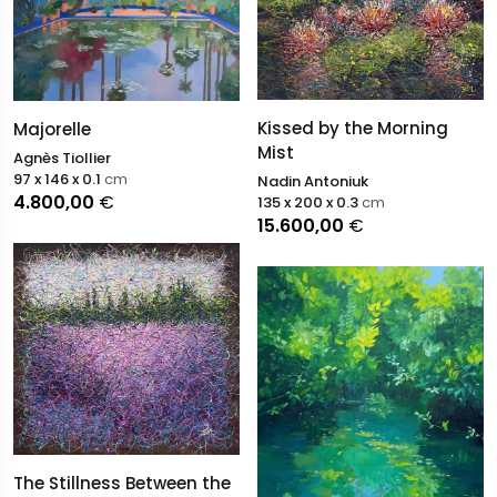
Kissed by the Morning
Majorelle
Mist
Agnès Tiollier
97 x 146 x 0.1
cm
Nadin Antoniuk
4.800,00
€
135 x 200 x 0.3
cm
15.600,00
€
The Stillness Between the