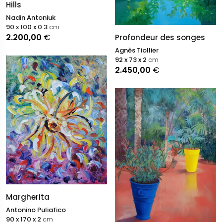
Hills
Nadin Antoniuk
90 x 100 x 0.3
cm
2.200,00
€
Profondeur des songes
Agnès Tiollier
92 x 73 x 2
cm
2.450,00
€
Margherita
Antonino Puliafico
90 x 170 x 2
cm