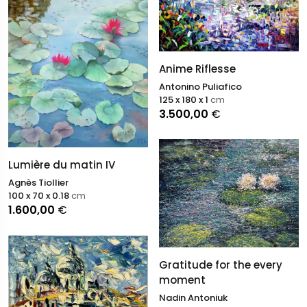
Anime Riflesse
Antonino Puliafico
125 x 180 x 1
cm
3.500,00
€
Lumière du matin IV
Agnès Tiollier
100 x 70 x 0.18
cm
1.600,00
€
Gratitude for the every
moment
Nadin Antoniuk