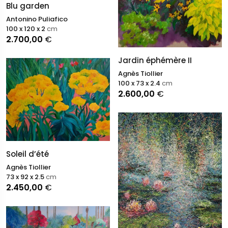
Blu garden
Antonino Puliafico
100 x 120 x 2
cm
2.700,00
€
Jardin éphémère II
Agnès Tiollier
100 x 73 x 2.4
cm
2.600,00
€
Soleil d’été
Agnès Tiollier
73 x 92 x 2.5
cm
2.450,00
€