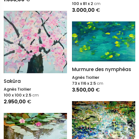
100 x 81 x 2
cm
3.000,00
€
Murmure des nymphéas
Agnès Tiollier
Sakûra
73 x 116 x 2.5
cm
3.500,00
€
Agnès Tiollier
100 x 100 x 2.5
cm
2.950,00
€