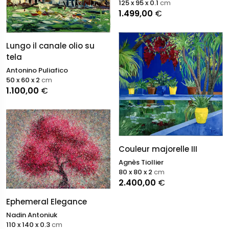
125 x 95 x 0.1
cm
1.499,00
€
Lungo il canale olio su
tela
Antonino Puliafico
50 x 60 x 2
cm
1.100,00
€
Couleur majorelle III
Agnès Tiollier
80 x 80 x 2
cm
2.400,00
€
Ephemeral Elegance
Nadin Antoniuk
110 x 140 x 0.3
cm