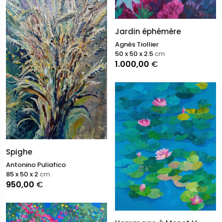
Jardin éphémère
Agnès Tiollier
50 x 50 x 2.5
cm
1.000,00
€
Spighe
Antonino Puliafico
85 x 50 x 2
cm
950,00
€