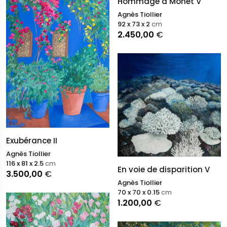
Hommage à Monet V
Agnès Tiollier
92 x 73 x 2
cm
2.450,00
€
Exubérance II
Agnès Tiollier
116 x 81 x 2.5
cm
En voie de disparition V
3.500,00
€
Agnès Tiollier
70 x 70 x 0.15
cm
1.200,00
€