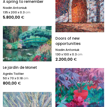
A spring to remember
Nadin Antoniuk
135 x 200 x 0.3
cm
5.800,00
€
Doors of new
opportunities
Nadin Antoniuk
130 x 100 x 0.3
cm
2.200,00
€
Le jardin de Monet
Agnès Tiollier
50 x 70 x 0.18
cm
800,00
€