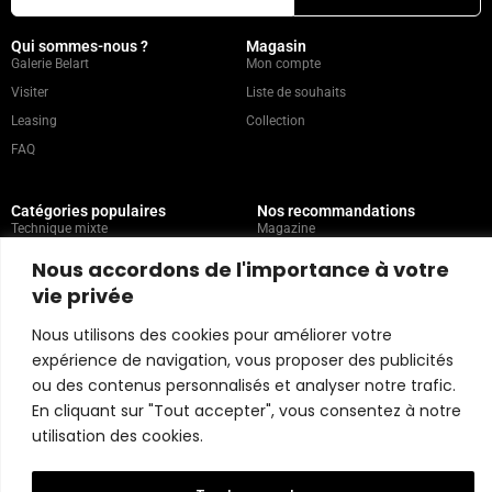
Qui sommes-nous ?
Magasin
Galerie Belart
Mon compte
Visiter
Liste de souhaits
Leasing
Collection
FAQ
Catégories populaires
Nos recommandations
Technique mixte
Magazine
Peinture
Contact
Nous accordons de l'importance à votre
Abstrait
Artistes
vie privée
Portrait
Nous utilisons des cookies pour améliorer votre
expérience de navigation, vous proposer des publicités
Politique du magasin
ou des contenus personnalisés et analyser notre trafic.
En cliquant sur "Tout accepter", vous consentez à notre
Copyright © 2026 Belart Gallery | Powered by Carre agency
utilisation des cookies.