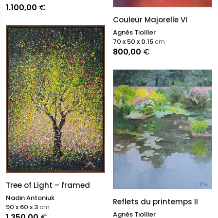
1.100,00
€
Couleur Majorelle VI
Agnès Tiollier
70 x 50 x 0.15
cm
800,00
€
Tree of Light – framed
Nadin Antoniuk
Reflets du printemps II
90 x 60 x 3
cm
Agnès Tiollier
1.350,00
€