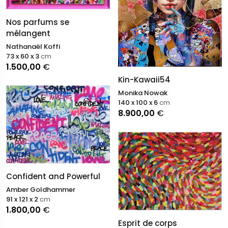
Nos parfums se
mélangent
Nathanaël Koffi
73 x 60 x 3
cm
1.500,00
€
Kin-Kawaii54
Monika Nowak
140 x 100 x 6
cm
8.900,00
€
Confident and Powerful
Amber Goldhammer
91 x 121 x 2
cm
1.800,00
€
Esprit de corps