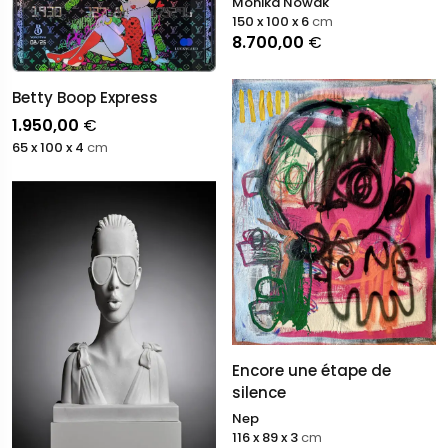
Monika Nowak
150 x 100 x 6
cm
8.700,00
€
Betty Boop Express
1.950,00
€
65 x 100 x 4
cm
Encore une étape de
silence
Nep
116 x 89 x 3
cm