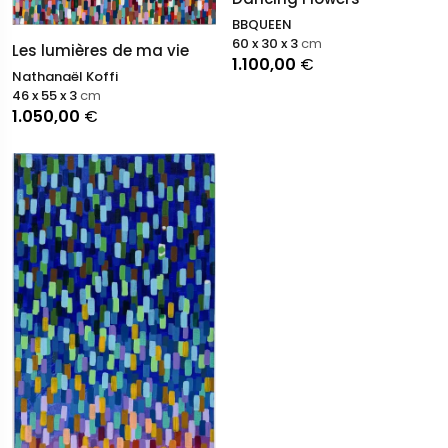
BBQUEEN
60 x 30 x 3
cm
Les lumières de ma vie
1.100,00
€
Nathanaël Koffi
46 x 55 x 3
cm
1.050,00
€