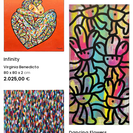
Infinity
Virginia Benedicto
80 x 80 x 2
cm
2.025,00
€
Dancing Flowers