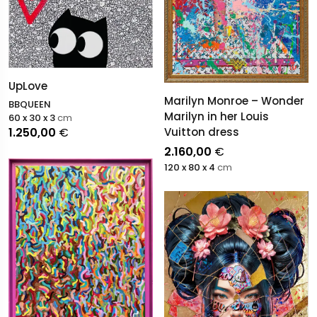
UpLove
Marilyn Monroe – Wonder
BBQUEEN
Marilyn in her Louis
60 x 30 x 3
cm
1.250,00
€
Vuitton dress
2.160,00
€
120 x 80 x 4
cm