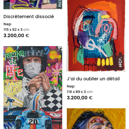
Discrètement dissocié
Nep
115 x 92 x 3
cm
3.200,00
€
J’ai du oublier un détail
Nep
116 x 89 x 3
cm
3.200,00
€