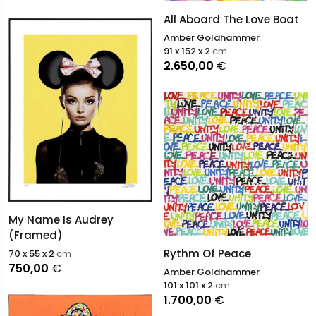
All Aboard The Love Boat
Amber Goldhammer
91 x 152 x 2
cm
2.650,00
€
My Name Is Audrey
(Framed)
Rythm Of Peace
70 x 55 x 2
cm
750,00
€
Amber Goldhammer
101 x 101 x 2
cm
1.700,00
€