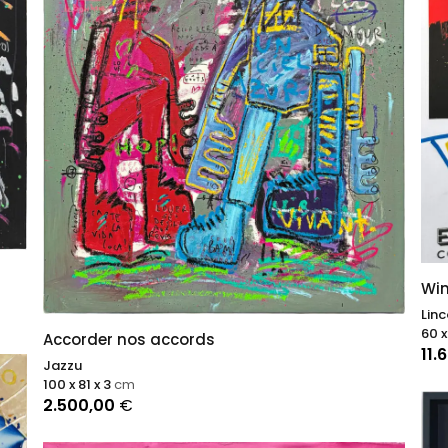
Win
Lin
60 x
Accorder nos accords
11.
Jazzu
100 x 81 x 3
cm
2.500,00
€