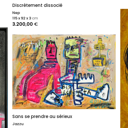
Discrètement dissocié
Nep
115 x 92 x 3
cm
3.200,00
€
Sans se prendre au sérieux
Jazzu