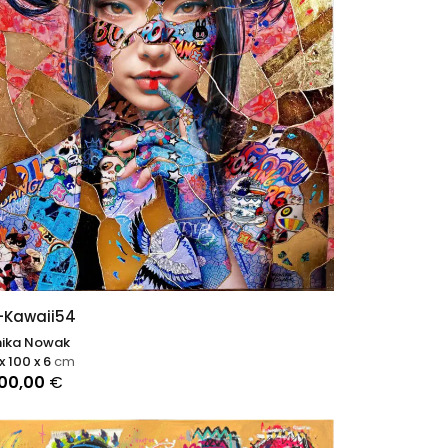
-Kawaii54
ika Nowak
x 100 x 6
cm
900,00
€