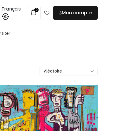
Français
0
Mon compte
€
isiter
Aléatoire