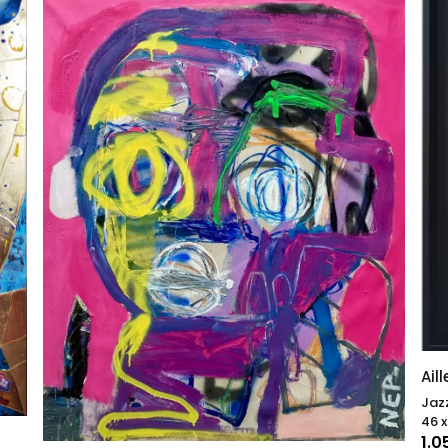
Ail
Jaz
46 x
1.0