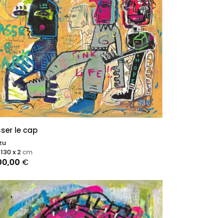
ser le cap
zu
 130 x 2
cm
00,00
€