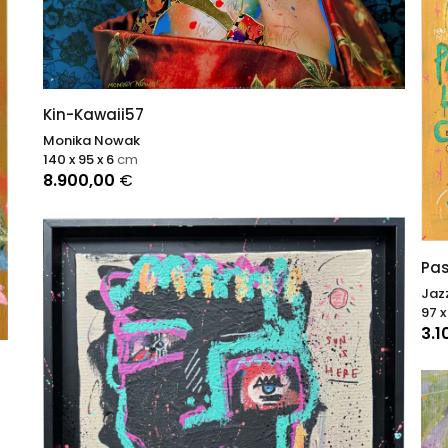
Kin-Kawaii57
Monika Nowak
140 x 95 x 6
cm
8.900,00
€
Pas
Jaz
97 x
3.1