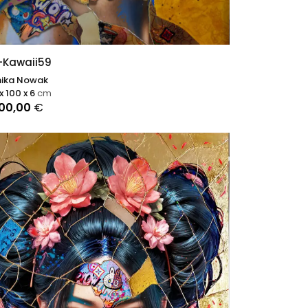
-Kawaii59
ika Nowak
x 100 x 6
cm
900,00
€