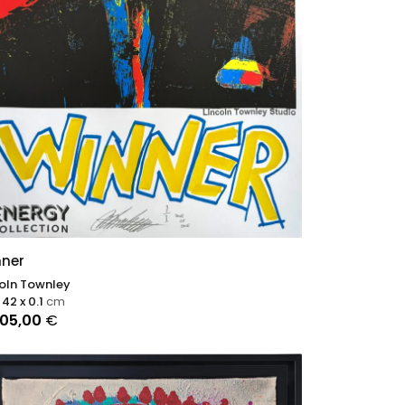
ner
coln Townley
 42 x 0.1
cm
605,00
€