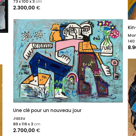
73 x 100 x 3
cm
2.300,00
€
Kin
Mon
140 
8.
Une clé pour un nouveau jour
Jazzu
89 x 116 x 3
cm
2.700,00
€