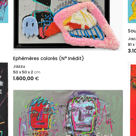
Sou
Jaz
81 x
3.1
Ephémères colorés (N° Inédit)
Jazzu
50 x 50 x 2
cm
1.600,00
€