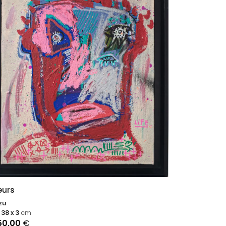
leurs
zu
 38 x 3
cm
50,00
€