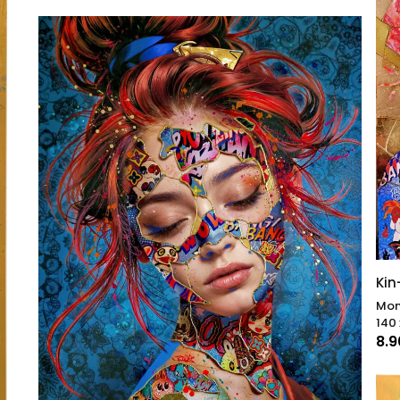
Kin
Mon
140 
8.