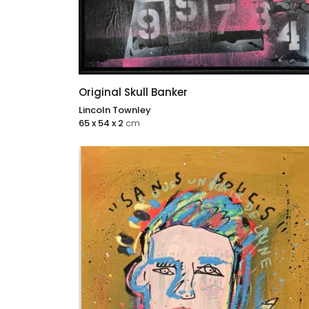
Original Skull Banker
Lincoln Townley
65 x 54 x 2
cm