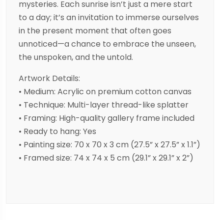
mysteries. Each sunrise isn’t just a mere start
to a day; it’s an invitation to immerse ourselves
in the present moment that often goes
unnoticed—a chance to embrace the unseen,
the unspoken, and the untold.
Artwork Details:
• Medium: Acrylic on premium cotton canvas
• Technique: Multi-layer thread-like splatter
• Framing: High-quality gallery frame included
• Ready to hang: Yes
• Painting size: 70 x 70 x 3 cm (27.5” x 27.5” x 1.1”)
• Framed size: 74 x 74 x 5 cm (29.1” x 29.1” x 2”)