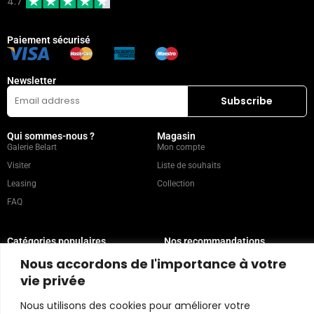
4.7
Paiement sécurisé
Newsletter
Qui sommes-nous ?
Magasin
Galerie Belart
Mon compte
Visiter
Liste de souhaits
Leasing
Collection
FAQ
Catégories populaires
Nos recommandations
Technique mixte
Magazine
Nous accordons de l'importance à votre
Peinture
Contact
vie privée
Abstrait
Artistes
Nous utilisons des cookies pour améliorer votre
Portrait