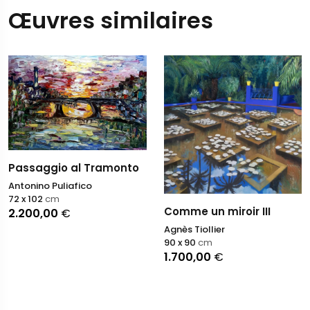
Œuvres similaires
Passaggio al Tramonto
Antonino Puliafico
72 x 102
cm
Comme un miroir III
2.200,00
€
Agnès Tiollier
90 x 90
cm
1.700,00
€