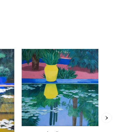
Mistral
Agnès Tiollier
70 x 100
cm
1.600,00
€