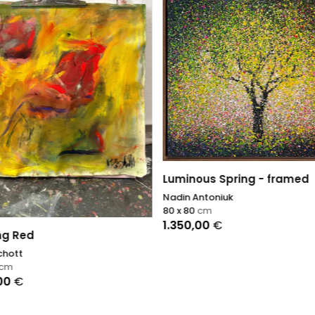
Luminous Spring - framed
Nadin Antoniuk
80 x 80
cm
1.350,00
€
ng Red
chott
cm
,00
€