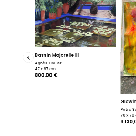
Bassin Majorelle III
Agnès Tiollier
47 x 67
cm
800,00
€
Glowi
Petra S
70 x 70
3.130