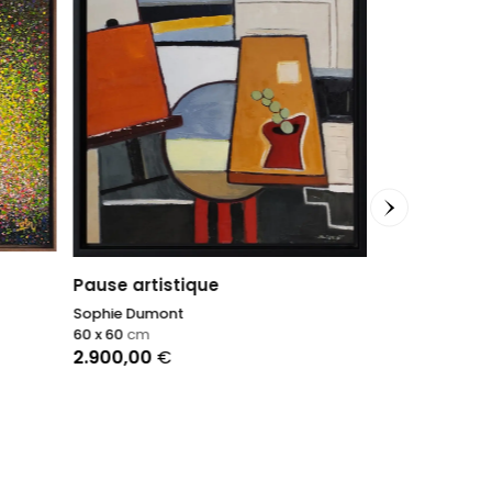
Lavanda di 
Antonino Pulia
Pause artistique
94 x 114
cm
Sophie Dumont
2.500,00
€
60 x 60
cm
2.900,00
€