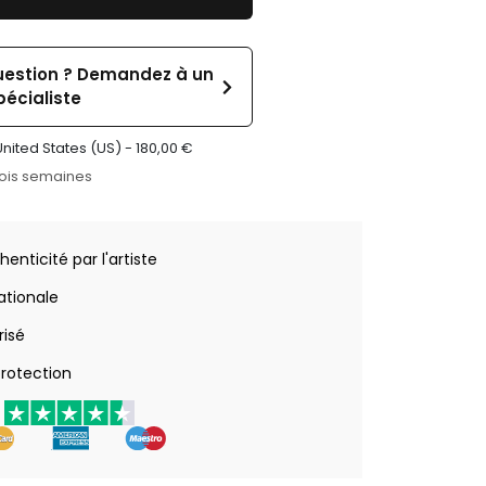
uestion ? Demandez à un
pécialiste
United States (US) -
180,00
€
rois semaines
henticité par l'artiste
nationale
risé
rotection