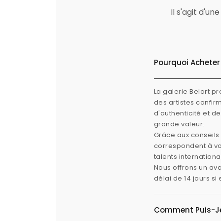
Il s'agit d'u
Pourquoi Acheter 
La galerie Belart p
des artistes confi
d'authenticité et d
grande valeur.
Grâce aux conseils 
correspondent à vos
talents internation
Nous offrons un ava
délai de 14 jours s
Comment Puis-Je V