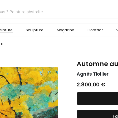
einture
Sculpture
Magazine
Contact
V
II
Automne au 
Agnès Tiollier
2.800,00
€
Fa