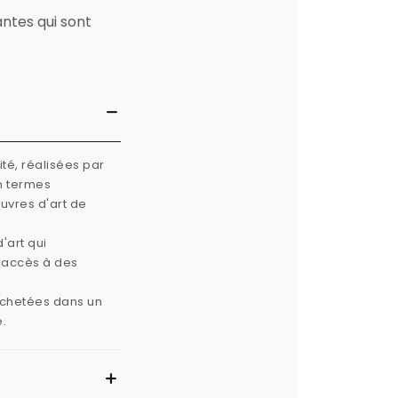
antes qui sont
té, réalisées par
n termes
œuvres d'art de
'art qui
e accès à des
 achetées dans un
e.