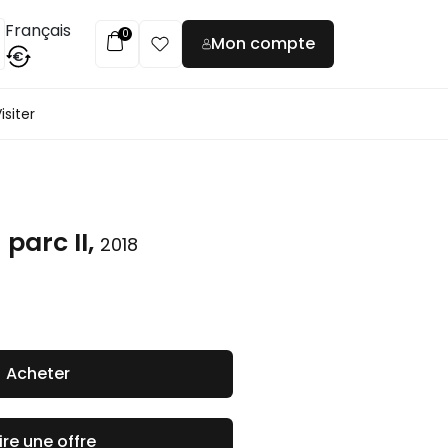
Français
0
Mon compte
€
isiter
parc II,
2018
Acheter
ire une offre