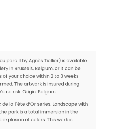
parc II by Agnès Tiollier) is available
ery in Brussels, Belgium, or it can be
s of your choice within 2 to 3 weeks
irmed. The artwork is insured during
s no risk. Origin: Belgium.
 de la Tête d’Or series. Landscape with
the park is a total immersion in the
 explosion of colors. This work is