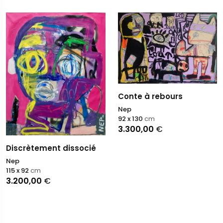
Conte à rebours
Nep
92 x 130
cm
3.300,00
€
Discrètement dissocié
Nep
115 x 92
cm
3.200,00
€