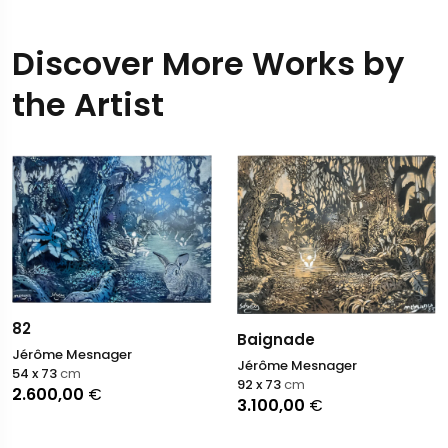
Discover More Works by
the Artist
82
Baignade
Jérôme Mesnager
Jérôme Mesnager
54 x 73
cm
92 x 73
cm
2.600,00
€
3.100,00
€