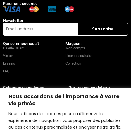
Paiement sécurisé
Newsletter
Qui sommes-nous ?
Magasin
Galerie Belart
Mon compte
Visiter
Liste de souhaits
Leasing
Collection
FAQ
Catégories populaires
Nos recommandations
Technique mixte
Magazine
Nous accordons de l'importance à votre
Peinture
Contact
vie privée
Abstrait
Artistes
Nous utilisons des cookies pour améliorer votre
Portrait
expérience de navigation, vous proposer des publicités
ou des contenus personnalisés et analyser notre trafic.