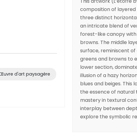
This artwork (L’étoffe 
composition of layered 
three distinct horizont
an intricate blend of ve
forest-like canopy with
browns. The middle laye
surface, reminiscent o
greens and browns to e
lower section, dominate
Œuvre d'art paysagère
illusion of a hazy horizo
blues and beiges. This 
the essence of natural t
mastery in textural con
interplay between depth
explore the symbolic re