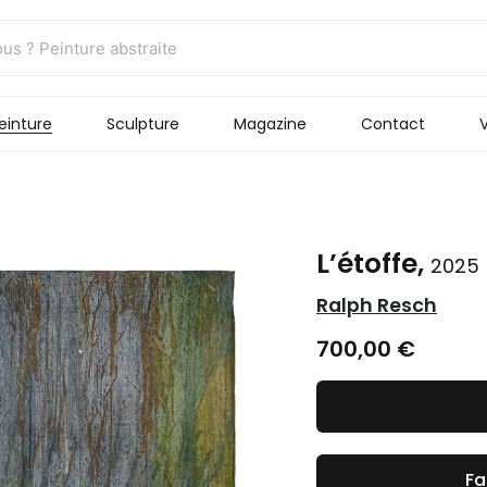
einture
Sculpture
Magazine
Contact
V
L’étoffe,
2025
Ralph Resch
700,00
€
Fa