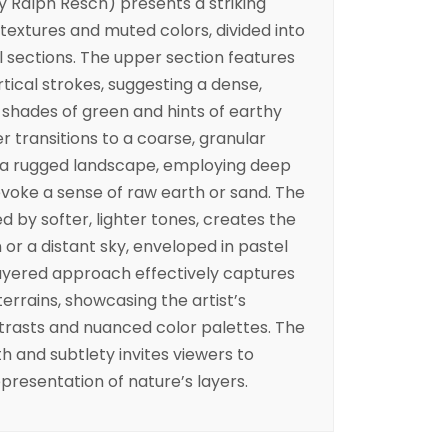
by Ralph Resch) presents a striking
textures and muted colors, divided into
al sections. The upper section features
rtical strokes, suggesting a dense,
 shades of green and hints of earthy
r transitions to a coarse, granular
f a rugged landscape, employing deep
voke a sense of raw earth or sand. The
d by softer, lighter tones, creates the
n or a distant sky, enveloped in pastel
layered approach effectively captures
errains, showcasing the artist’s
trasts and nuanced color palettes. The
 and subtlety invites viewers to
presentation of nature’s layers.