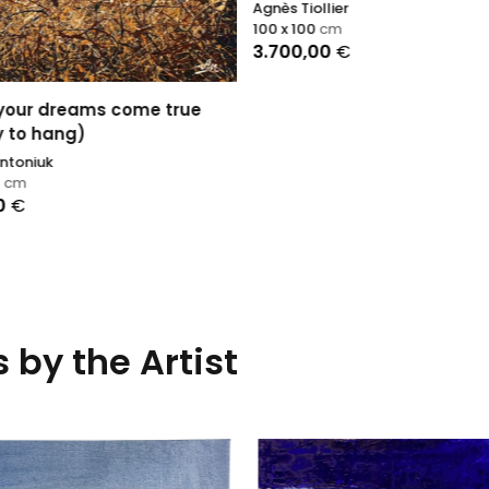
Agnès Tiollier
100 x 100
cm
3.700,00
€
your dreams come true
y to hang)
ntoniuk
0
cm
0
€
 by the Artist