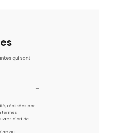
ées
antes qui sont
té, réalisées par
n termes
œuvres d'art de
'art qui