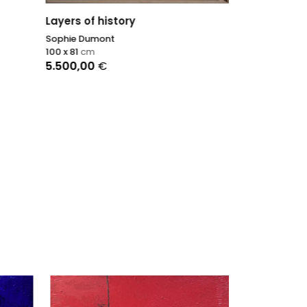
2.300,00
€
Layers of history
Sophie Dumont
100 x 81
cm
5.500,00
€