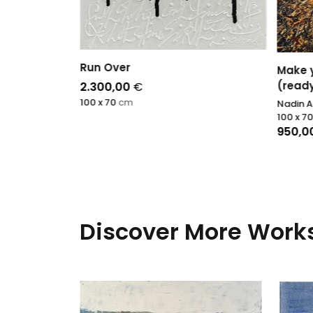
Run Over
Make 
(read
2.300,00
€
100 x 70
cm
Nadin A
100 x 7
950,0
Discover More Works