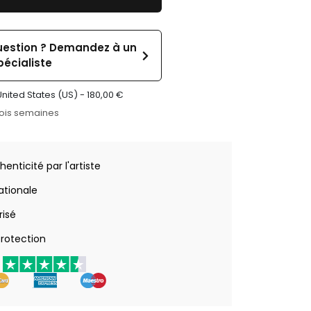
uestion ? Demandez à un
pécialiste
United States (US) -
180,00
€
rois semaines
henticité par l'artiste
nationale
risé
rotection