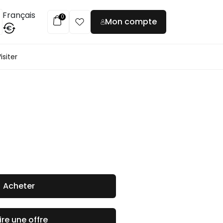
Français
0
Mon compte
€
isiter
Acheter
ire une offre