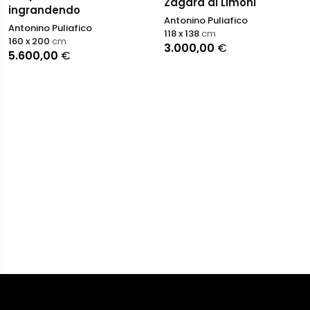
Zagara di Limoni
ingrandendo
Antonino Puliafico
Antonino Puliafico
118 x 138
cm
160 x 200
cm
3.000,00
€
5.600,00
€