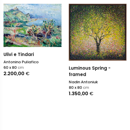
Ulivi e Tindari
Antonino Puliafico
60 x 80
cm
Luminous Spring -
2.200,00
€
framed
Nadin Antoniuk
80 x 80
cm
1.350,00
€