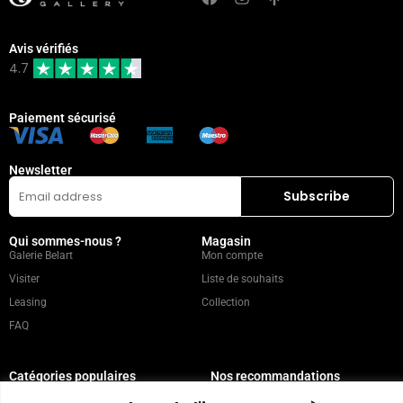
Avis vérifiés
4.7
Paiement sécurisé
Newsletter
Qui sommes-nous ?
Magasin
Galerie Belart
Mon compte
Visiter
Liste de souhaits
Leasing
Collection
FAQ
Catégories populaires
Nos recommandations
Technique mixte
Magazine