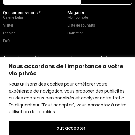
Qui sommes-nous ?
Magasin
Galerie Belart
Mon compte
Visiter
Liste de souhaits
Leasing
Collection
FAQ
Catégories populaires
Nos recommandations
Technique mixte
Magazine
Nous accordons de l'importance à votre
Peinture
Contact
vie privée
Abstrait
Artistes
Nous utilisons des cookies pour améliorer votre
Portrait
expérience de navigation, vous proposer des publicités
ou des contenus personnalisés et analyser notre trafic.
Politique du magasin
En cliquant sur "Tout accepter", vous consentez à notre
utilisation des cookies.
Copyright © 2026 Belart Gallery | Powered by Carre agency
Tout accepter