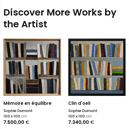
Discover More Works by
the Artist
Mémoire en équilibre
Clin d'oeil
Sophie Dumont
Sophie Dumont
100 x 100
cm
100 x 100
cm
7.500,00
€
7.340,00
€