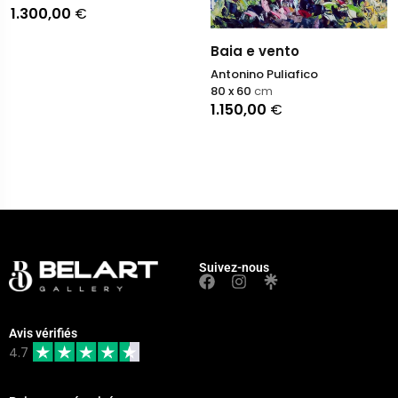
1.300,00
€
Baia e vento
Antonino Puliafico
80 x 60
cm
1.150,00
€
Suivez-nous
Avis vérifiés
4.7