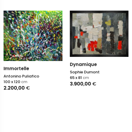
Dynamique
Immortelle
Sophie Dumont
Antonino Puliafico
65 x 81
cm
100 x 120
cm
3.900,00
€
2.200,00
€