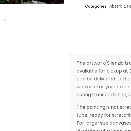
Abstrait
P
Catégories :
,
The artwork(Silenzio tra
available for pickup at B
can be delivered to the 
weeks after your order 
during transportation, so
The painting is not stret
tube, ready for stretchi
For large-size canvas
stretched at a local cus