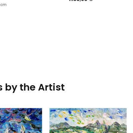
8
cm
 by the Artist