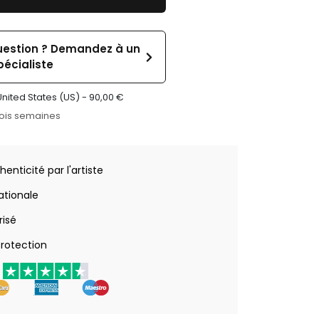
uestion ? Demandez à un
pécialiste
United States (US) -
90,00
€
rois semaines
henticité par l'artiste
nationale
risé
rotection