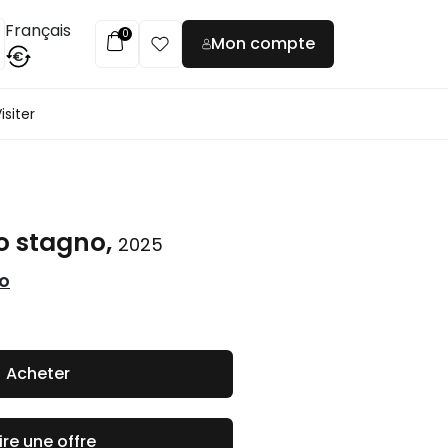
Français
0
Mon compte
€
isiter
lo stagno,
2025
co
Acheter
ire une offre