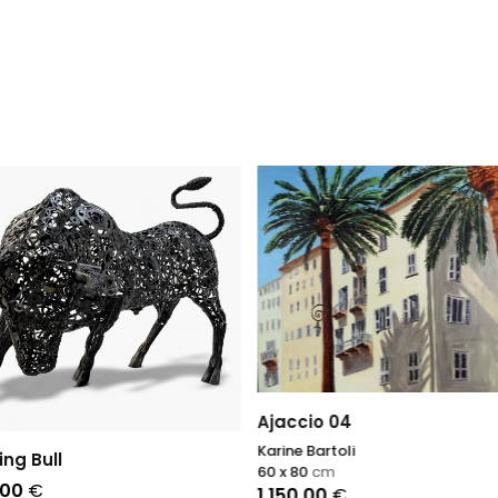
Ajaccio 04
Karine Bartoli
ng Bull
60 x 80
cm
,00
€
1.150,00
€