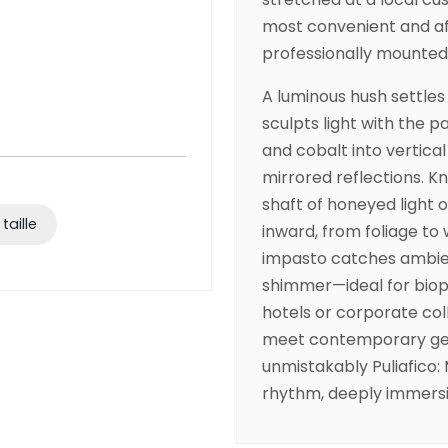
most convenient and af
professionally mounted
A luminous hush settles 
sculpts light with the pa
and cobalt into vertical
mirrored reflections. Kni
shaft of honeyed light
taille
inward, from foliage to 
impasto catches ambien
shimmer—ideal for bioph
hotels or corporate col
meet contemporary gestu
unmistakably Puliafico
rhythm, deeply immers