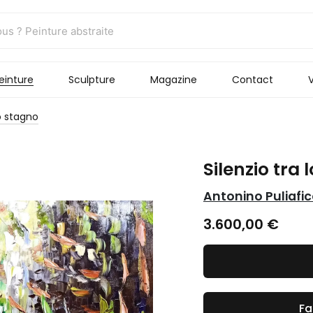
einture
Sculpture
Magazine
Contact
V
lo stagno
Silenzio tra 
Antonino Puliafi
3.600,00
€
Fa