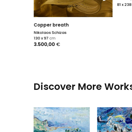
81 x 23
Copper breath
Nikolaos Schizas
130 x 97
cm
3.500,00
€
Discover More Works