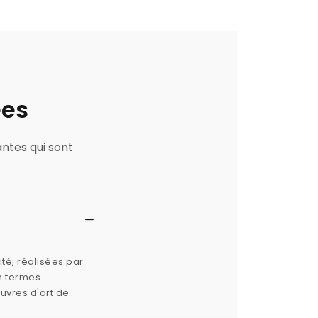
ées
antes qui sont
té, réalisées par
n termes
œuvres d'art de