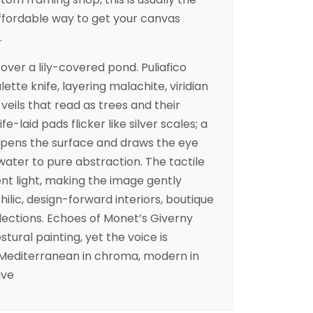
fordable way to get your canvas
.
over a lily-covered pond. Puliafico
lette knife, layering malachite, viridian
 veils that read as trees and their
fe-laid pads flicker like silver scales; a
 opens the surface and draws the eye
water to pure abstraction. The tactile
t light, making the image gently
ilic, design-forward interiors, boutique
lections. Echoes of Monet’s Giverny
ral painting, yet the voice is
: Mediterranean in chroma, modern in
ive