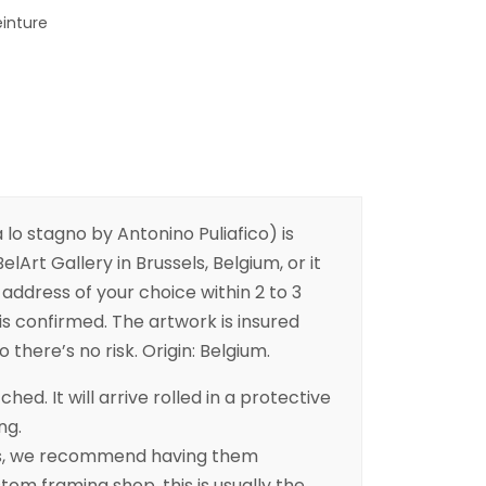
einture
 lo stagno by Antonino Puliafico) is
elArt Gallery in Brussels, Belgium, or it
address of your choice within 2 to 3
is confirmed. The artwork is insured
 there’s no risk. Origin: Belgium.
ched. It will arrive rolled in a protective
ng.
es, we recommend having them
tom framing shop, this is usually the