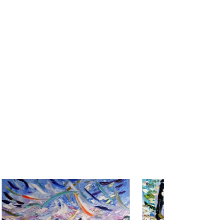
Funiculaire
Ralph Resch
116 x 89
cm
1.050,00
€