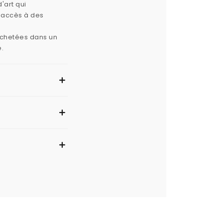
'art qui
e accès à des
 achetées dans un
e.