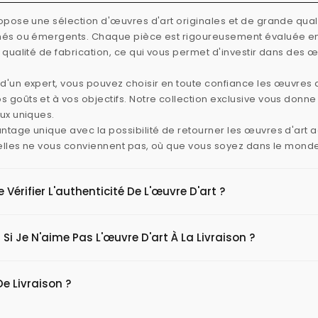
ropose une sélection d'œuvres d'art originales et de grande quali
rmés ou émergents. Chaque pièce est rigoureusement évaluée e
e qualité de fabrication, ce qui vous permet d'investir dans des 
d'un expert, vous pouvez choisir en toute confiance les œuvres d
 goûts et à vos objectifs. Notre collection exclusive vous donn
aux uniques.
ntage unique avec la possibilité de retourner les œuvres d'art
i elles ne vous conviennent pas, où que vous soyez dans le mond
érifier L'authenticité De L'œuvre D'art ?
 Si Je N'aime Pas L'œuvre D'art À La Livraison ?
De Livraison ?