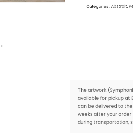
Abstrait
P
Catégories :
,
The artwork (Symphonie
available for pickup at B
can be delivered to the 
weeks after your order 
during transportation, so