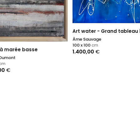
Art water - Grand tableau 
Âme Sauvage
100 x 100
cm
 à marée basse
1.400,00
€
 Dumont
cm
,00
€