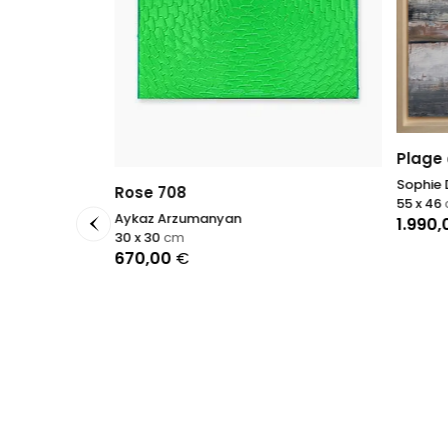
Plage
Sophie
Rose 708
55 x 46
Aykaz Arzumanyan
1.990
30 x 30
cm
670,00
€