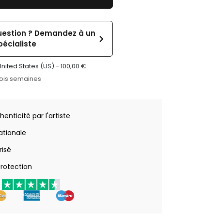
uestion ? Demandez à un
pécialiste
United States (US) -
100,00
€
rois semaines
henticité par l'artiste
nationale
risé
rotection