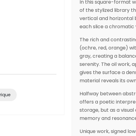
In this square-format 
of the stylized library
vertical and horizonta
each slice a chromatic 
The rich and contrasti
(ochre, red, orange) wi
gray, creating a balan
serenity. The oil work, a
gives the surface a den
material reveals its ow
Halfway between abstrac
rique
offers a poetic interpre
storage, but as a visual
memory and resonance
Unique work, signed lowe