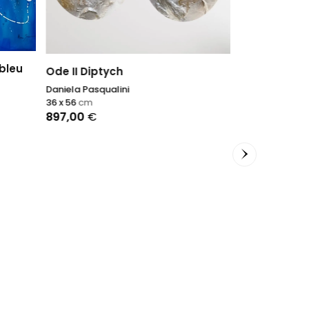
bleu
Ode II Diptych
Daniela Pasqualini
36 x 56
cm
897,00
€