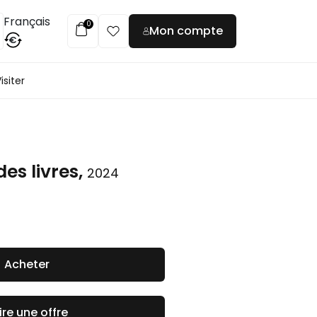
Français
0
Mon compte
€
isiter
es livres,
2024
Acheter
ire une offre