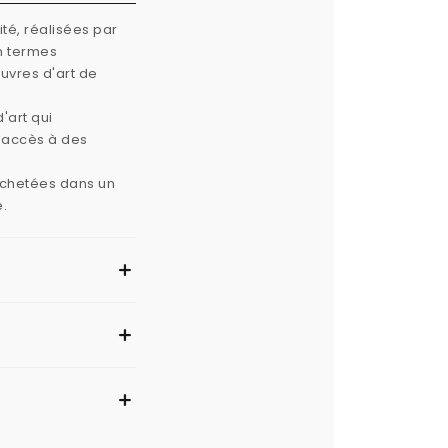
té, réalisées par
n termes
œuvres d'art de
'art qui
e accès à des
 achetées dans un
e.