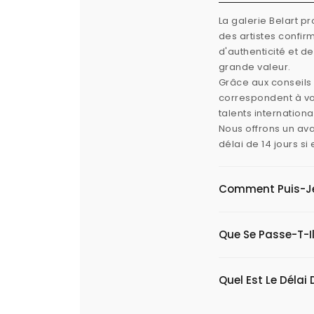
La galerie Belart p
des artistes confi
d'authenticité et d
grande valeur.
Grâce aux conseils 
correspondent à vos
talents internation
Nous offrons un ava
délai de 14 jours s
Comment Puis-Je V
Que Se Passe-T-Il
Quel Est Le Délai 