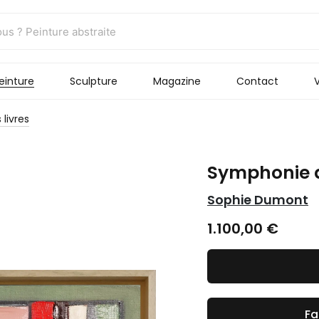
einture
Sculpture
Magazine
Contact
V
livres
Symphonie d
Sophie Dumont
1.100,00
€
Fa