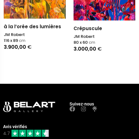
à la l’orée des lumières
Crépuscule
JM Robert
JM Robert
116 x 89
cm
80 x 60
cm
3.900,00
€
3.000,00
€
Suivez-nous
Avis vérifiés
4.7