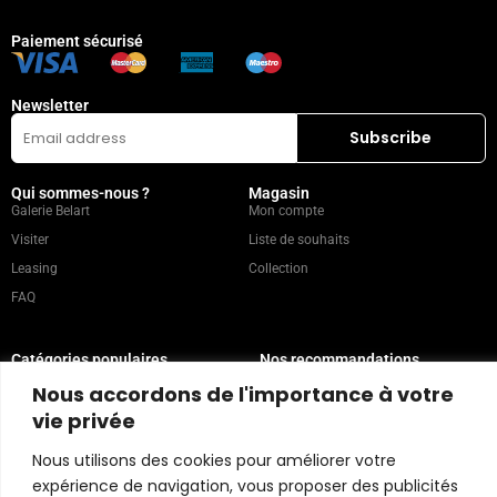
Paiement sécurisé
Newsletter
Qui sommes-nous ?
Magasin
Galerie Belart
Mon compte
Visiter
Liste de souhaits
Leasing
Collection
FAQ
Catégories populaires
Nos recommandations
Technique mixte
Magazine
Nous accordons de l'importance à votre
Peinture
Contact
vie privée
Abstrait
Artistes
Nous utilisons des cookies pour améliorer votre
Portrait
expérience de navigation, vous proposer des publicités