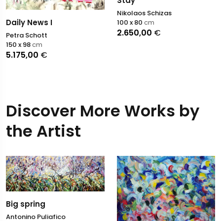
Stay
Nikolaos Schizas
Daily News I
100 x 80
cm
2.650,00
€
Petra Schott
150 x 98
cm
5.175,00
€
Discover More Works by
the Artist
Big spring
Antonino Puliafico