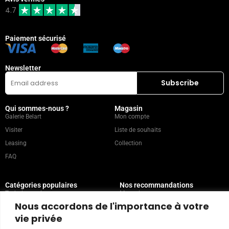
4.7
Paiement sécurisé
Newsletter
Qui sommes-nous ?
Magasin
Galerie Belart
Mon compte
Visiter
Liste de souhaits
Leasing
Collection
FAQ
Catégories populaires
Nos recommandations
Technique mixte
Magazine
Nous accordons de l'importance à votre
Peinture
Contact
vie privée
Abstrait
Artistes