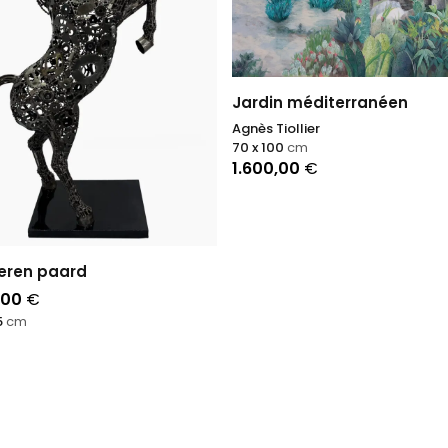
Jardin méditerranéen
Agnès Tiollier
70 x 100
cm
1.600,00
€
zeren paard
,00
€
5
cm