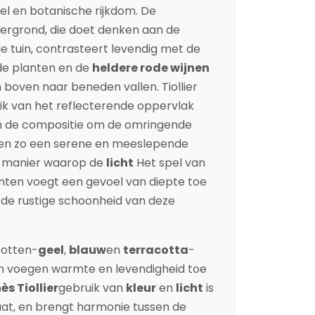
pel en botanische rijkdom. De
ergrond, die doet denken aan de
tuin, contrasteert levendig met de
e planten en de
heldere rode wijnen
boven naar beneden vallen. Tiollier
k van het reflecterende oppervlak
 de compositie om de omringende
 en zo een serene en meeslepende
e manier waarop de
licht
Het spel van
nten voegt een gevoel van diepte toe
in de rustige schoonheid van deze
potten-
geel
,
blauw
en
terracotta
-
n voegen warmte en levendigheid toe
ès Tiollier
gebruik van
kleur
en
licht
is
aat, en brengt harmonie tussen de