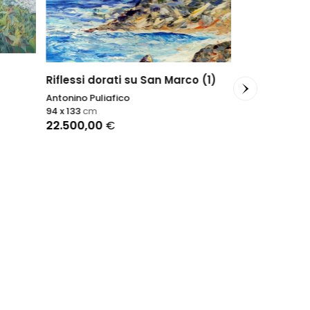
Riflessi dorati su San Marco (1)
Antonino Puliafico
94 x 133
cm
22.500,00
€
Sunny moo
Nadin Antoniu
125 x 100
cm
1.250,00
€