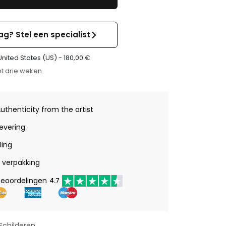
ag? Stel een specialist
United States (US) -
180,00
€
t drie weken
Authenticity from the artist
levering
ling
verpakking
beoordelingen
4.7
Schilderen