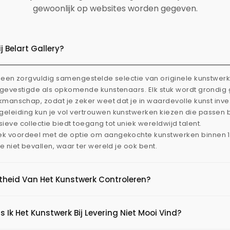
gewoonlijk op websites worden gegeven.
 Belart Gallery?
dt een zorgvuldig samengestelde selectie van originele kunstwe
l gevestigde als opkomende kunstenaars. Elk stuk wordt grondi
akmanschap, zodat je zeker weet dat je in waardevolle kunst inve
eleiding kun je vol vertrouwen kunstwerken kiezen die passen 
ieve collectie biedt toegang tot uniek wereldwijd talent.
ek voordeel met de optie om aangekochte kunstwerken binnen 
je niet bevallen, waar ter wereld je ook bent.
htheid Van Het Kunstwerk Controleren?
s Ik Het Kunstwerk Bij Levering Niet Mooi Vind?