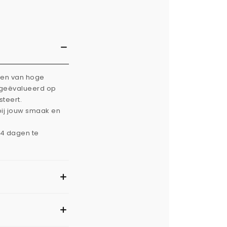
rken van hoge
g geëvalueerd op
steert.
bij jouw smaak en
14 dagen te