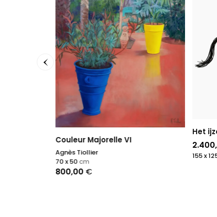
Het ij
Couleur Majorelle VI
2.400
Agnès Tiollier
155 x 12
70 x 50
cm
800,00
€