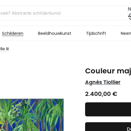
N
Schilderen
Beeldhouwkunst
Tijdschrift
Neem
e III
Couleur majo
Agnès Tiollier
2.400,00
€
D