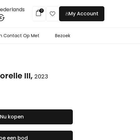
ederlands
0
My Account
€
 Contact Op Met
Bezoek
relle III,
2023
Nu kopen
oe een bod