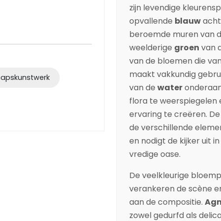
zijn levendige kleurens
opvallende
blauw
acht
beroemde muren van de 
weelderige
groen
van d
van de bloemen die van 
maakt vakkundig gebrui
apskunstwerk
van de
water
onderaan
flora te weerspiegelen
ervaring te creëren. D
de verschillende eleme
en nodigt de kijker uit 
vredige oase.
De veelkleurige bloem
verankeren de scène e
aan de compositie.
Agn
zowel gedurfd als delic