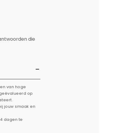
 antwoorden die
rken van hoge
g geëvalueerd op
steert.
bij jouw smaak en
14 dagen te