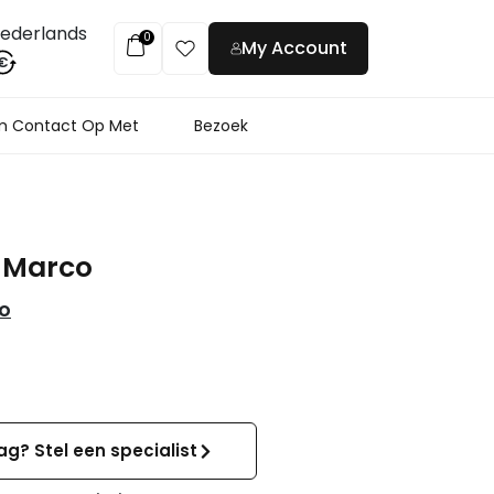
ederlands
0
My Account
€
 Contact Op Met
Bezoek
n Marco
co
ag? Stel een specialist