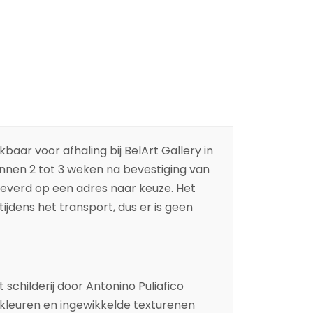
baar voor afhaling bij BelArt Gallery in
binnen 2 tot 3 weken na bevestiging van
leverd op een adres naar keuze. Het
ijdens het transport, dus er is geen
t
schilderij
door
Antonino Puliafico
n kleuren en ingewikkelde
texturen
en