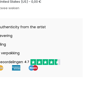
United States (US) -
0,00
€
t twee weken
Authenticity from the artist
levering
ling
verpakking
beoordelingen
4.7