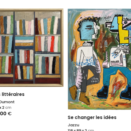
littéraires
 Dumont
x 2
cm
,00
€
Se changer les idées
Jazzu
116 x 89 x 2
cm