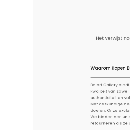
Het verwijst n
Waarom Kopen Bij
Belart Gallery bie
kwaliteit van zowe
authenticiteit en v
Met deskundige beg
doelen. Onze exclus
We bieden een uni
retourneren als ze 