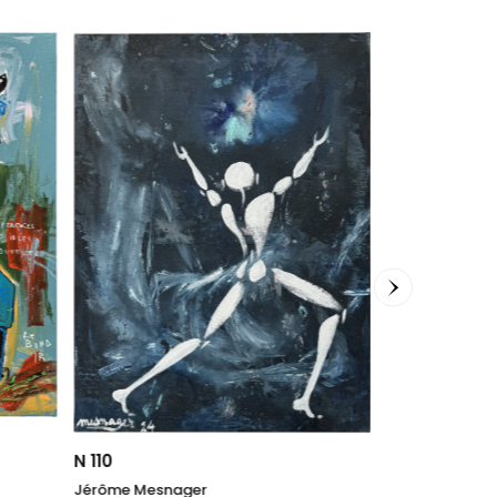
The Blonde
Ronald Hunter
90 x 90 x 2
cm
1.950,00
€
N 110
Jérôme Mesnager