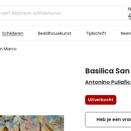
N
Schilderen
Beeldhouwkunst
Tijdschrift
Neem
an Marco
Basilica Sa
Antonino Puliafi
Uitverkocht
Heb je een vra