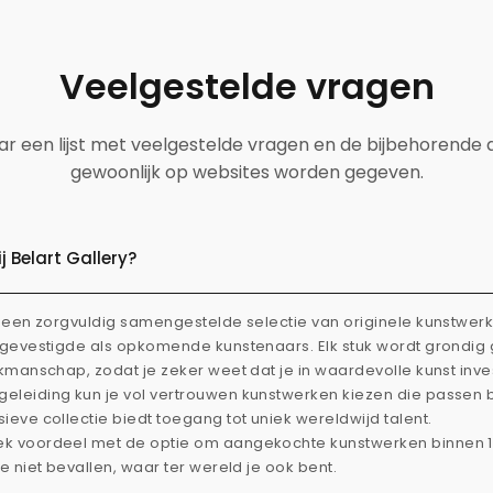
Veelgestelde vragen
aar een lijst met veelgestelde vragen en de bijbehorende
gewoonlijk op websites worden gegeven.
 Belart Gallery?
dt een zorgvuldig samengestelde selectie van originele kunstwe
l gevestigde als opkomende kunstenaars. Elk stuk wordt grondi
akmanschap, zodat je zeker weet dat je in waardevolle kunst inve
eleiding kun je vol vertrouwen kunstwerken kiezen die passen 
ieve collectie biedt toegang tot uniek wereldwijd talent.
ek voordeel met de optie om aangekochte kunstwerken binnen 
je niet bevallen, waar ter wereld je ook bent.