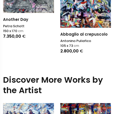
Another Day
Petra Schott
150 x 170
cm
Abbaglio al crepuscolo
7.350,00
€
Antonino Puliafico
105 x 73
cm
2.800,00
€
Discover More Works by
the Artist