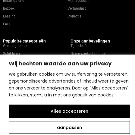
Belart galerie
Mijn account
Bezoek
Verlanglijst
Leasing
Collectie
FAQ
Populaire categorieën
Onze aanbevelingen
Gemengde media
Tijdschrift
Schilderen
Neem contact op met
Abstract
Kunstenaars
Wij hechten waarde aan uw privacy
Portret
We gebruiken cookies om uw surfervaring te verbeteren,
gepersonaliseerde advertenties of inhoud weer te geven
Winkelbeleid
en ons verkeer te analyseren. Door op "Alles accepteren"
te klikken, stemt u in met ons gebruik van cookies.
Copyright © 2026 Belart Gallery | Powered by Carre agency
Alles accepteren
aanpassen