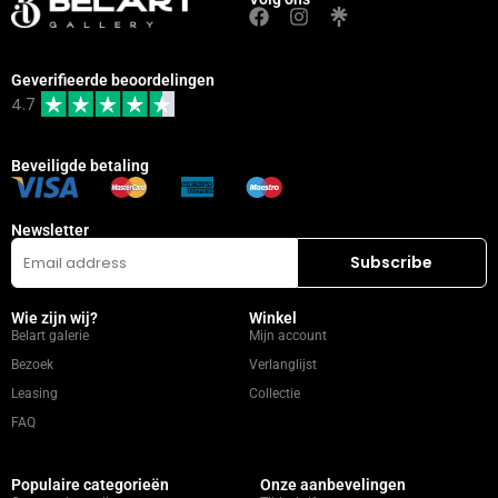
Geverifieerde beoordelingen
4.7
Beveiligde betaling
Newsletter
Wie zijn wij?
Winkel
Belart galerie
Mijn account
Bezoek
Verlanglijst
Leasing
Collectie
FAQ
Populaire categorieën
Onze aanbevelingen