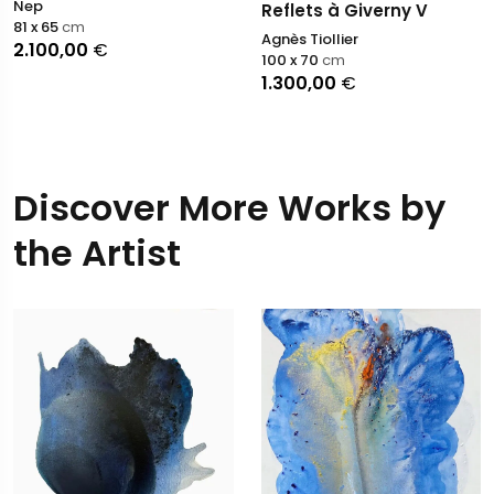
Nep
Reflets à Giverny V
81 x 65
cm
Agnès Tiollier
2.100,00
€
100 x 70
cm
1.300,00
€
Discover More Works by
the Artist