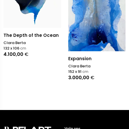
The Depth of the Ocean
Clara Berta
132 x 106
cm
4.100,00
€
Expansion
Clara Berta
152 x 91
cm
3.000,00
€
Volg ons