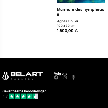
Murmure des nymphéas
II
Agnès Tiollier
100 x 70
cm
1.600,00
€
Volg ons
Geverifieerde beoordelingen
4.7