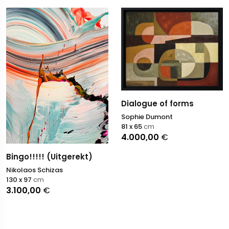
Dialogue of forms
Sophie Dumont
81 x 65
cm
4.000,00
€
Bingo!!!!! (Uitgerekt)
Nikolaos Schizas
130 x 97
cm
3.100,00
€