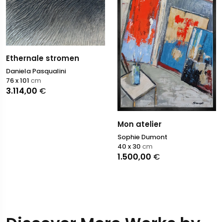
Ethernale stromen
Daniela Pasqualini
76 x 101
cm
3.114,00
€
Mon atelier
Sophie Dumont
40 x 30
cm
1.500,00
€