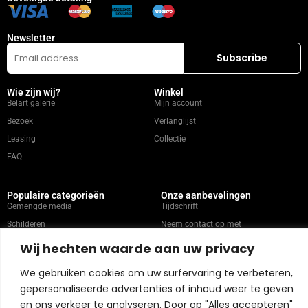
Newsletter
Wie zijn wij?
Winkel
Belart galerie
Mijn account
Bezoek
Verlanglijst
Leasing
Collectie
FAQ
Populaire categorieën
Onze aanbevelingen
Gemengde media
Tijdschrift
Schilderen
Neem contact op met
Abstract
Kunstenaars
Wij hechten waarde aan uw privacy
Portret
We gebruiken cookies om uw surfervaring te verbeteren,
gepersonaliseerde advertenties of inhoud weer te geven
Winkelbeleid
en ons verkeer te analyseren. Door op "Alles accepteren"