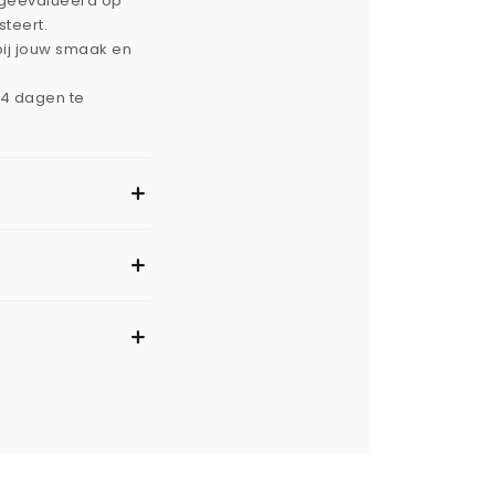
g geëvalueerd op
steert.
bij jouw smaak en
14 dagen te