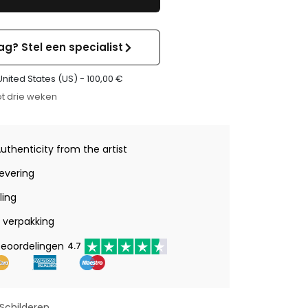
ag? Stel een specialist
United States (US) -
100,00
€
t drie weken
Authenticity from the artist
levering
ling
verpakking
beoordelingen
4.7
Schilderen