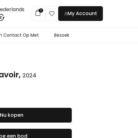
ederlands
0
My Account
€
 Contact Op Met
Bezoek
savoir,
2024
Nu kopen
oe een bod