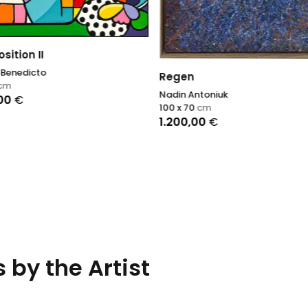
ition II
a Benedicto
Regen
cm
Nadin Antoniuk
,00
€
100 x 70
cm
1.200,00
€
 by the Artist