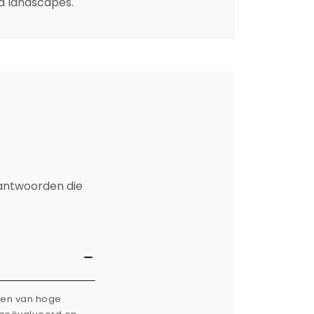
nd landscapes.
 antwoorden die
rken van hoge