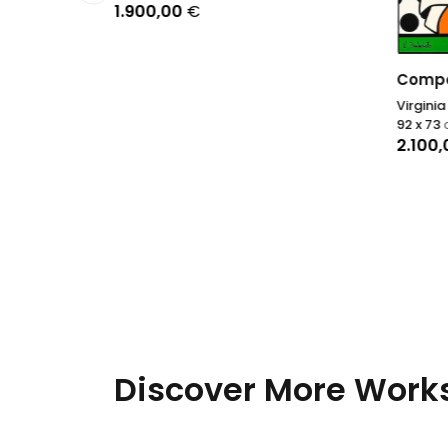
1.900,00
€
Compos
Virgini
92 x 73
2.100
Discover More Works