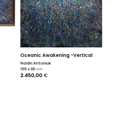
50 x 60
cm
700,00
€
Oceanic Awakening -Vertical
Nadin Antoniuk
155 x 95
cm
2.450,00
€