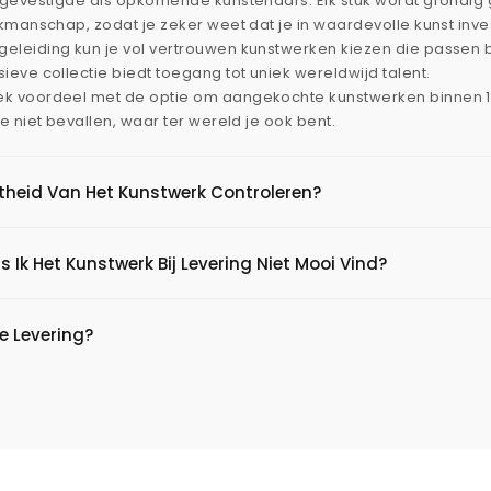
l gevestigde als opkomende kunstenaars. Elk stuk wordt grondi
akmanschap, zodat je zeker weet dat je in waardevolle kunst inve
eleiding kun je vol vertrouwen kunstwerken kiezen die passen 
ieve collectie biedt toegang tot uniek wereldwijd talent.
ek voordeel met de optie om aangekochte kunstwerken binnen 
je niet bevallen, waar ter wereld je ook bent.
htheid Van Het Kunstwerk Controleren?
s Ik Het Kunstwerk Bij Levering Niet Mooi Vind?
e Levering?