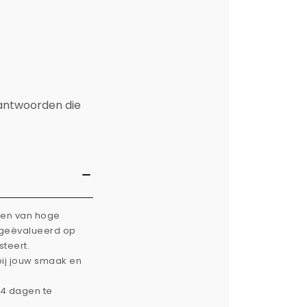
 antwoorden die
rken van hoge
g geëvalueerd op
steert.
bij jouw smaak en
14 dagen te