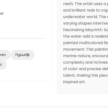
reefs. The artist uses a
and brilliant reds to cap
ist
underwater world. The c
varying shapes intertwi
fascinating labyrinth. Su
the water add a realist
painted multicolored fis
movement. This painting 
uren
Figuurlijk
marine nature, encoura
complexity and richness
ht
of color and precise det
talent, making this pie
inspired art.