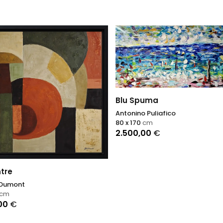
Blu Spuma
Antonino Puliafico
80 x 170
cm
2.500,00
€
tre
 Dumont
cm
,00
€