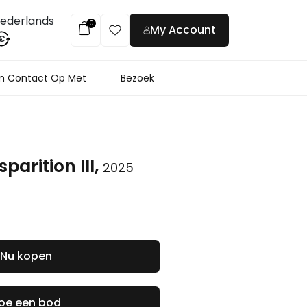
ederlands
0
My Account
€
 Contact Op Met
Bezoek
sparition III,
2025
Nu kopen
oe een bod