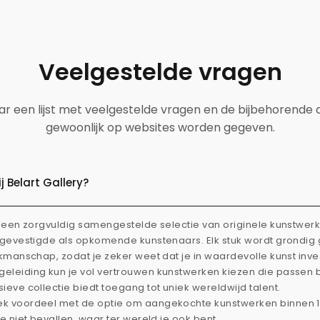
Veelgestelde vragen
aar een lijst met veelgestelde vragen en de bijbehorende
gewoonlijk op websites worden gegeven.
 Belart Gallery?
dt een zorgvuldig samengestelde selectie van originele kunstwe
l gevestigde als opkomende kunstenaars. Elk stuk wordt grondi
akmanschap, zodat je zeker weet dat je in waardevolle kunst inve
eleiding kun je vol vertrouwen kunstwerken kiezen die passen 
ieve collectie biedt toegang tot uniek wereldwijd talent.
ek voordeel met de optie om aangekochte kunstwerken binnen 
je niet bevallen, waar ter wereld je ook bent.