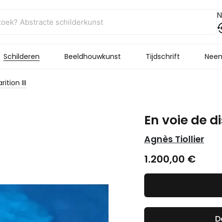
N
Schilderen
Beeldhouwkunst
Tijdschrift
Neem
ition III
En voie de di
Agnès Tiollier
1.200,00
€
D