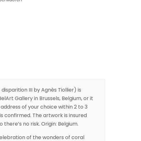
isparition III by Agnès Tiollier) is
elArt Gallery in Brussels, Belgium, or it
address of your choice within 2 to 3
is confirmed. The artwork is insured
 there’s no risk. Origin: Belgium.
celebration of the wonders of coral