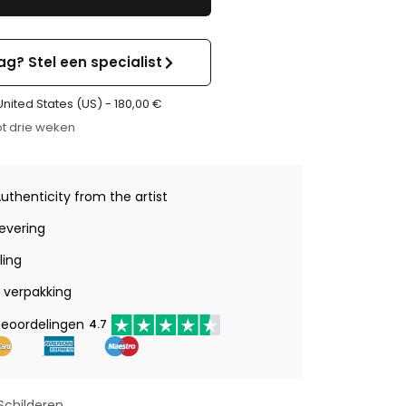
ag? Stel een specialist
United States (US) -
180,00
€
t drie weken
Authenticity from the artist
levering
ling
verpakking
beoordelingen
4.7
Schilderen