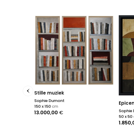
Stille muziek
Sophie Dumont
Epicen
150 x 150
cm
Sophie
13.000,00
€
50 x 50
1.850