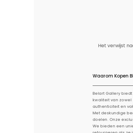
Het verwijst n
Waarom Kopen Bij
Belart Gallery bie
kwaliteit van zowe
authenticiteit en v
Met deskundige beg
doelen. Onze exclus
We bieden een uni
retourneren als ze 