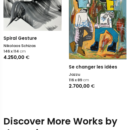
Spiral Gesture
Nikolaos Schizas
146 x 114
cm
4.250,00
€
Se changer les idées
Jazzu
116 x 89
cm
2.700,00
€
Discover More Works by