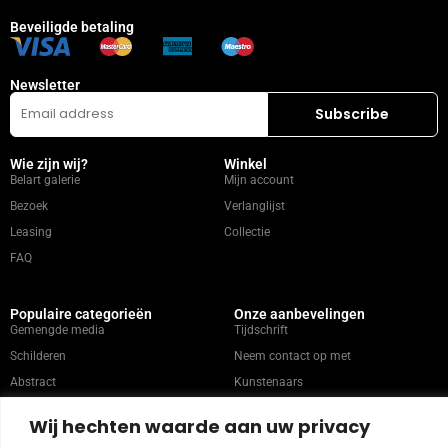
Beveiligde betaling
Newsletter
Wie zijn wij?
Winkel
Belart galerie
Mijn account
Bezoek
Verlanglijst
Leasing
Collectie
FAQ
Populaire categorieën
Onze aanbevelingen
Gemengde media
Tijdschrift
Schilderen
Neem contact op met
Abstract
Kunstenaars
Portret
Wij hechten waarde aan uw privacy