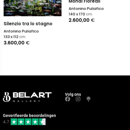
Mondi Floreali
Antonino Puliafico
140 x 170
cm
2.600,00
€
Silenzio tra lo stagno
Antonino Puliafico
133 x 112
cm
3.600,00
€
Volg ons
Geverifieerde beoordelingen
4.7