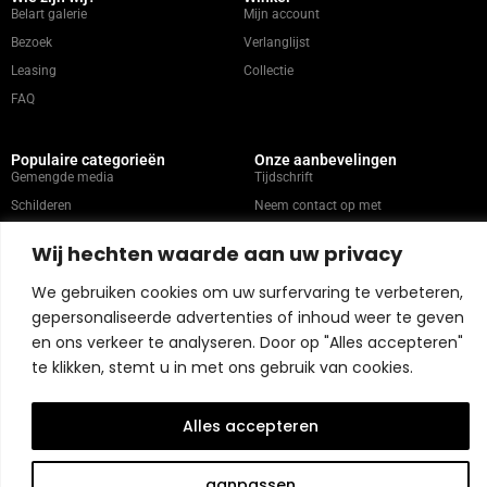
Belart galerie
Mijn account
Bezoek
Verlanglijst
Leasing
Collectie
FAQ
Populaire categorieën
Onze aanbevelingen
Gemengde media
Tijdschrift
Schilderen
Neem contact op met
Abstract
Kunstenaars
Wij hechten waarde aan uw privacy
Portret
We gebruiken cookies om uw surfervaring te verbeteren,
gepersonaliseerde advertenties of inhoud weer te geven
Winkelbeleid
en ons verkeer te analyseren. Door op "Alles accepteren"
te klikken, stemt u in met ons gebruik van cookies.
Copyright © 2026 Belart Gallery | Powered by Carre agency
Alles accepteren
aanpassen