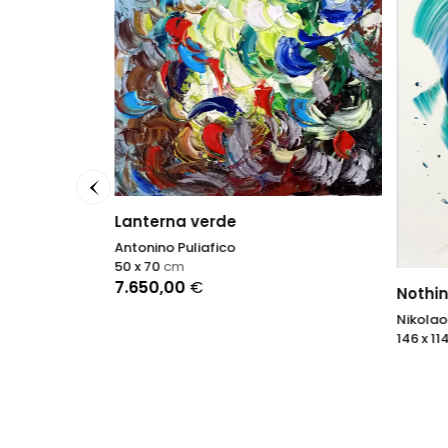
Lanterna verde
Antonino Puliafico
50 x 70
cm
7.650,00
€
Nothin
Nikolao
146 x 11
ntings