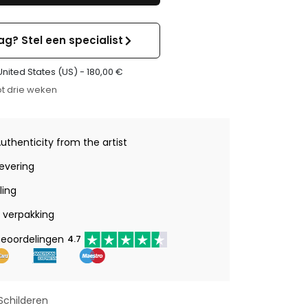
ag? Stel een specialist
United States (US) -
180,00
€
t drie weken
Authenticity from the artist
levering
ling
verpakking
beoordelingen
4.7
Schilderen