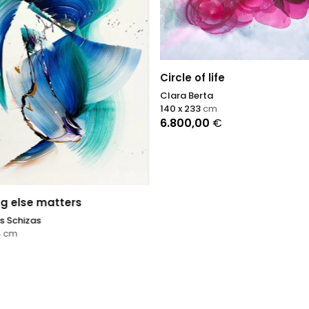
Circle of life
Clara Berta
140 x 233
cm
6.800,00
€
g else matters
s Schizas
4
cm