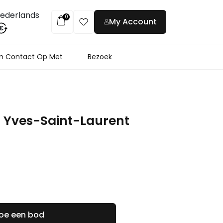
ederlands
0
My Account
€
 Contact Op Met
Bezoek
Yves-Saint-Laurent
oe een bod