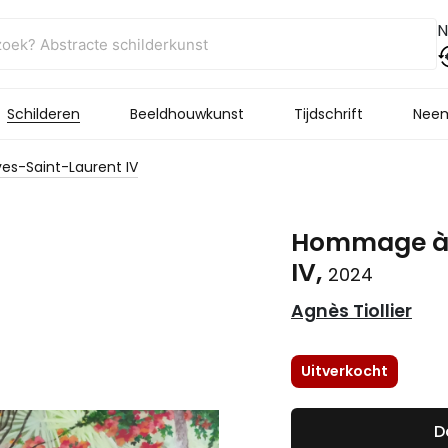
N
Schilderen
Beeldhouwkunst
Tijdschrift
Neem
s-Saint-Laurent IV
Hommage à 
IV,
2024
Agnès Tiollier
Uitverkocht
D