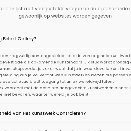
aar een lijst met veelgestelde vragen en de bijbehorende
gewoonlijk op websites worden gegeven.
 Belart Gallery?
dt een zorgvuldig samengestelde selectie van originele kunstwe
l gevestigde als opkomende kunstenaars. Elk stuk wordt grondi
akmanschap, zodat je zeker weet dat je in waardevolle kunst inve
eleiding kun je vol vertrouwen kunstwerken kiezen die passen 
ieve collectie biedt toegang tot uniek wereldwijd talent.
ek voordeel met de optie om aangekochte kunstwerken binnen 
je niet bevallen, waar ter wereld je ook bent.
htheid Van Het Kunstwerk Controleren?