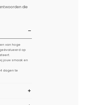
 antwoorden die
rken van hoge
g geëvalueerd op
steert.
bij jouw smaak en
14 dagen te