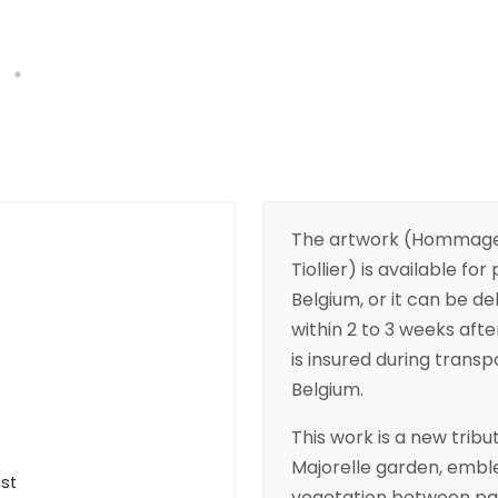
The artwork (Hommage 
Tiollier) is available for
Belgium, or it can be de
within 2 to 3 weeks aft
is insured during transpo
Belgium.
This work is a new tribu
Majorelle garden, emblema
ist
vegetation between palm