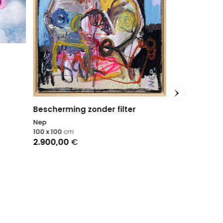
Bescherming zonder filter
Nep
100 x 100
cm
2.900,00
€
Feu et eau
Âme Sauvage
73 x 92
cm
950,00
€