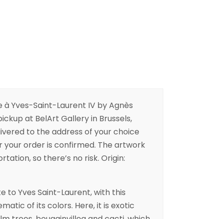
à Yves-Saint-Laurent IV by Agnès
 pickup at BelArt Gallery in Brussels,
livered to the address of your choice
er your order is confirmed. The artwork
rtation, so there’s no risk. Origin:
te to Yves Saint-Laurent, with this
tic of its colors. Here, it is exotic
 trees, bougainvillea and cacti, which