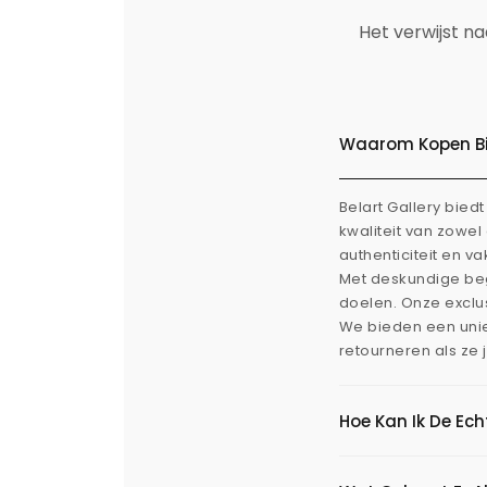
Het verwijst n
Waarom Kopen Bij
Belart Gallery bie
kwaliteit van zowe
authenticiteit en v
Met deskundige beg
doelen. Onze exclus
We bieden een uni
retourneren als ze 
Hoe Kan Ik De Ec