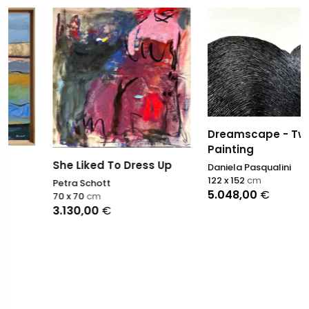
Dreamscape - Two Tone
Painting
She Liked To Dress Up
Daniela Pasqualini
122 x 152
cm
Petra Schott
5.048,00
€
70 x 70
cm
3.130,00
€