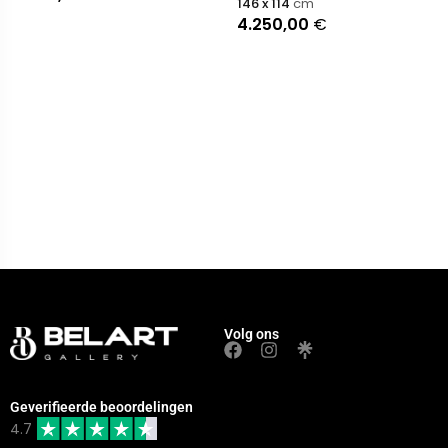
146 x 114
cm
4.250,00
€
Volg ons
Geverifieerde beoordelingen
4.7