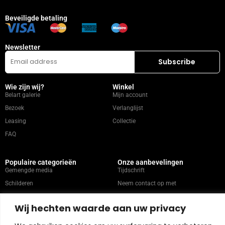
Beveiligde betaling
Newsletter
Wie zijn wij?
Winkel
Belart galerie
Mijn account
Bezoek
Verlanglijst
Leasing
Collectie
FAQ
Populaire categorieën
Onze aanbevelingen
Gemengde media
Tijdschrift
Schilderen
Neem contact op met
Abstract
Kunstenaars
Wij hechten waarde aan uw privacy
Portret