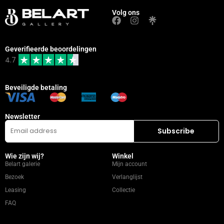
Volg ons
Geverifieerde beoordelingen
4.7
Beveiligde betaling
Newsletter
Wie zijn wij?
Winkel
Belart galerie
Mijn account
Bezoek
Verlanglijst
Leasing
Collectie
FAQ