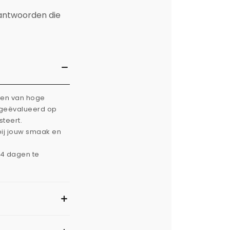
 antwoorden die
rken van hoge
g geëvalueerd op
steert.
bij jouw smaak en
14 dagen te