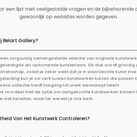
aar een lijst met veelgestelde vragen en de bijbehorende
gewoonlijk op websites worden gegeven.
 Belart Gallery?
dt een zorgvuldig samengestelde selectie van originele kunstwe
l gevestigde als opkomende kunstenaars. Elk stuk wordt grondi
akmanschap, zodat je zeker weet dat je in waardevolle kunst inve
eleiding kun je vol vertrouwen kunstwerken kiezen die passen 
ieve collectie biedt toegang tot uniek wereldwijd talent.
ek voordeel met de optie om aangekochte kunstwerken binnen 
je niet bevallen, waar ter wereld je ook bent.
htheid Van Het Kunstwerk Controleren?