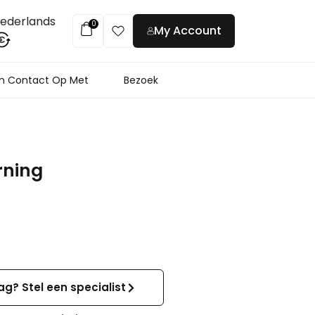
ederlands
0
My Account
€
 Contact Op Met
Bezoek
ning
ag? Stel een specialist