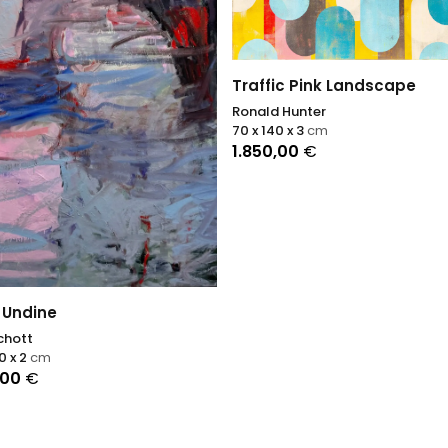
Traffic Pink Landscape
Ronald Hunter
70 x 140 x 3
cm
1.850,00
€
 Undine
chott
0 x 2
cm
,00
€