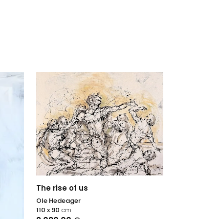
The rise of us
Ole Hedeager
110 x 90
cm