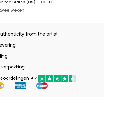
United States (US) -
0,00
€
t twee weken
Authenticity from the artist
levering
ling
verpakking
beoordelingen
4.7