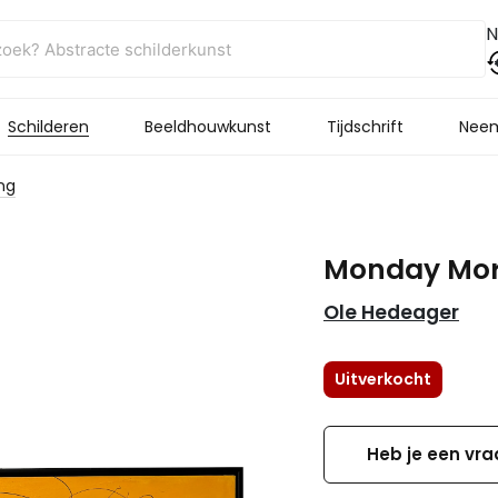
N
Schilderen
Beeldhouwkunst
Tijdschrift
Neem
ng
Monday Mor
Ole Hedeager
Uitverkocht
Heb je een vra