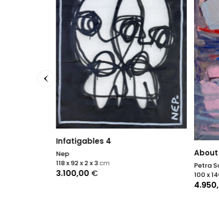
Infatigables 4
About
Nep
118 x 92 x 2 x 3
cm
Petra S
3.100,00
€
100 x 14
4.950