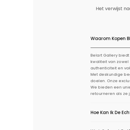
Het verwijst n
Waarom Kopen Bij
Belart Gallery bie
kwaliteit van zowe
authenticiteit en v
Met deskundige beg
doelen. Onze exclus
We bieden een uni
retourneren als ze 
Hoe Kan Ik De Ec