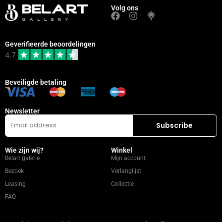
Volg ons
Geverifieerde beoordelingen
4.7
Beveiligde betaling
Newsletter
Wie zijn wij?
Winkel
Belart galerie
Mijn account
Bezoek
Verlanglijst
Leasing
Collectie
FAQ