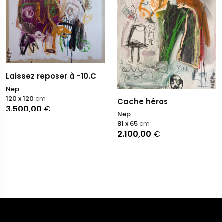
Laissez reposer à -10.C
Nep
120 x 120
cm
Cache héros
3.500,00
€
Nep
81 x 65
cm
2.100,00
€