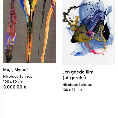
Me, I, Myself
Een goede film
Nikolaos Schizas
(uitgerekt)
100 x 80
cm
Nikolaos Schizas
3.000,00
€
130 x 97
cm