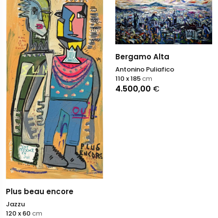
Bergamo Alta
Antonino Puliafico
110 x 185
cm
4.500,00
€
Plus beau encore
Jazzu
120 x 60
cm