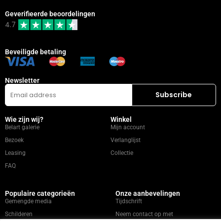
Geverifieerde beoordelingen
4.7
Beveiligde betaling
Newsletter
Wie zijn wij?
Winkel
Belart galerie
Mijn account
Bezoek
Verlanglijst
Leasing
Collectie
FAQ
Populaire categorieën
Onze aanbevelingen
Gemengde media
Tijdschrift
Schilderen
Neem contact op met