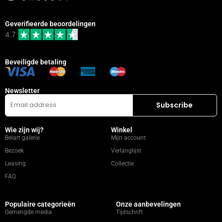
Geverifieerde beoordelingen
4.7
Beveiligde betaling
Newsletter
Wie zijn wij?
Winkel
Belart galerie
Mijn account
Bezoek
Verlanglijst
Leasing
Collectie
FAQ
Populaire categorieën
Onze aanbevelingen
Gemengde media
Tijdschrift