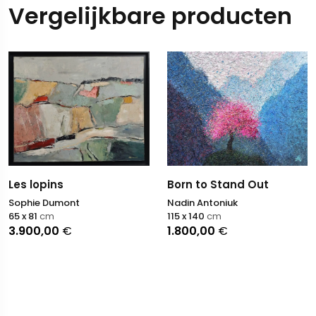
Vergelijkbare producten
Les lopins
Born to Stand Out
Sophie Dumont
Nadin Antoniuk
65 x 81
cm
115 x 140
cm
3.900,00
€
1.800,00
€