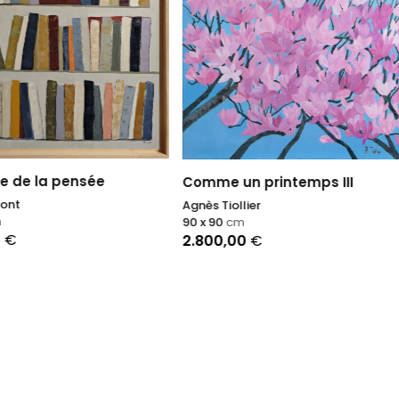
Riflesso blue - Collab with
 un printemps III
Axes
ollier
cm
Daniela Pasqualini
,00
€
122 x 122
cm
7.977,00
€