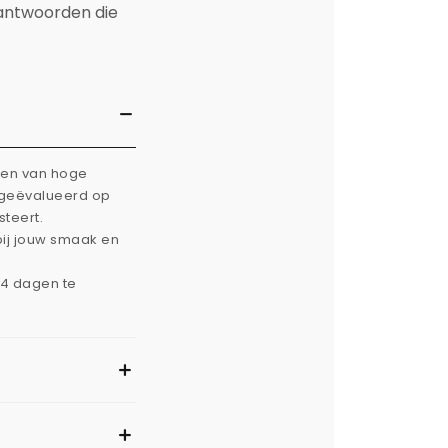
 antwoorden die
rken van hoge
g geëvalueerd op
steert.
bij jouw smaak en
14 dagen te