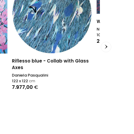
Woven Sunset
Nadin Antoniuk
100 x 200
cm
2.800,00
€
 Glass
Jakaranda
Antonino Pulia
70 x 50
cm
900,00
€