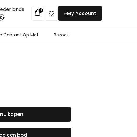
ederlands
0
My Account
€
 Contact Op Met
Bezoek
Nu kopen
oe een bod