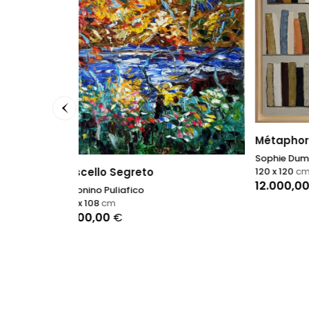
Métaphore de la pensée
Comme
Sophie Dumont
Agnès Ti
120 x 120
cm
90 x 90
12.000,00
€
2.800