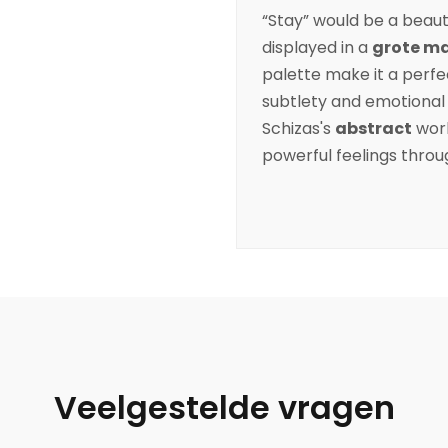
“Stay” would be a beauti
displayed in a
grote m
palette make it a perfe
subtlety and emotional 
Schizas
's
abstract
work
powerful feelings throug
Veelgestelde vragen