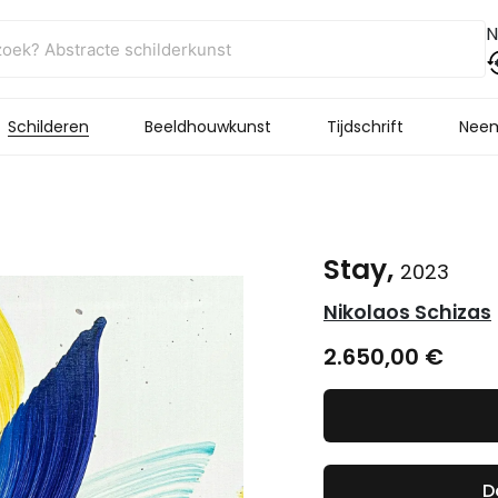
N
Schilderen
Beeldhouwkunst
Tijdschrift
Neem
Stay,
2023
Nikolaos Schizas
2.650,00
€
D