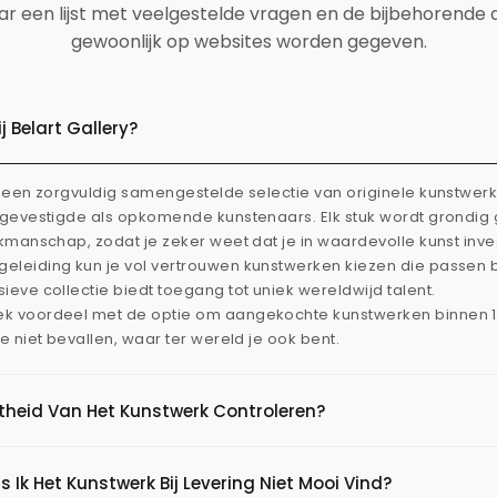
aar een lijst met veelgestelde vragen en de bijbehorende
gewoonlijk op websites worden gegeven.
 Belart Gallery?
dt een zorgvuldig samengestelde selectie van originele kunstwe
l gevestigde als opkomende kunstenaars. Elk stuk wordt grondi
akmanschap, zodat je zeker weet dat je in waardevolle kunst inve
eleiding kun je vol vertrouwen kunstwerken kiezen die passen 
ieve collectie biedt toegang tot uniek wereldwijd talent.
ek voordeel met de optie om aangekochte kunstwerken binnen 
je niet bevallen, waar ter wereld je ook bent.
htheid Van Het Kunstwerk Controleren?
s Ik Het Kunstwerk Bij Levering Niet Mooi Vind?