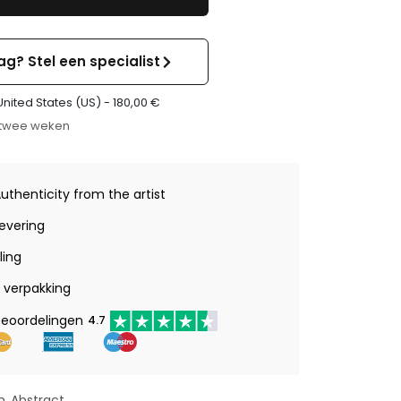
ag? Stel een specialist
United States (US) -
180,00
€
t twee weken
Authenticity from the artist
levering
ling
verpakking
beoordelingen
4.7
n
Abstract
,