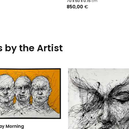
70 x 50 x 0.15
cm
850,00
€
 by the Artist
y Morning