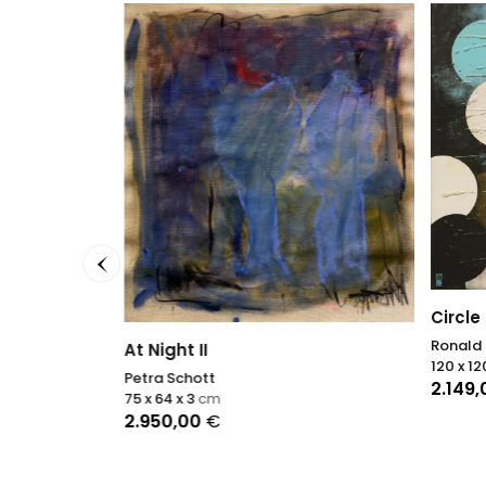
Circle
Ronald 
At Night II
120 x 12
Petra Schott
2.149
75 x 64 x 3
cm
2.950,00
€