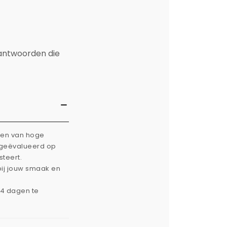
 antwoorden die
rken van hoge
g geëvalueerd op
steert.
bij jouw smaak en
14 dagen te