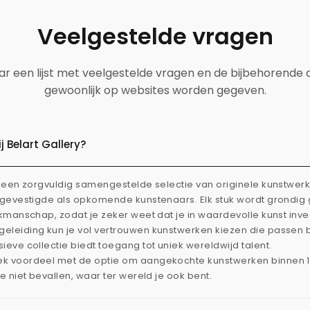
Veelgestelde vragen
aar een lijst met veelgestelde vragen en de bijbehorende
gewoonlijk op websites worden gegeven.
 Belart Gallery?
dt een zorgvuldig samengestelde selectie van originele kunstwe
l gevestigde als opkomende kunstenaars. Elk stuk wordt grondi
akmanschap, zodat je zeker weet dat je in waardevolle kunst inve
eleiding kun je vol vertrouwen kunstwerken kiezen die passen 
ieve collectie biedt toegang tot uniek wereldwijd talent.
ek voordeel met de optie om aangekochte kunstwerken binnen 
je niet bevallen, waar ter wereld je ook bent.