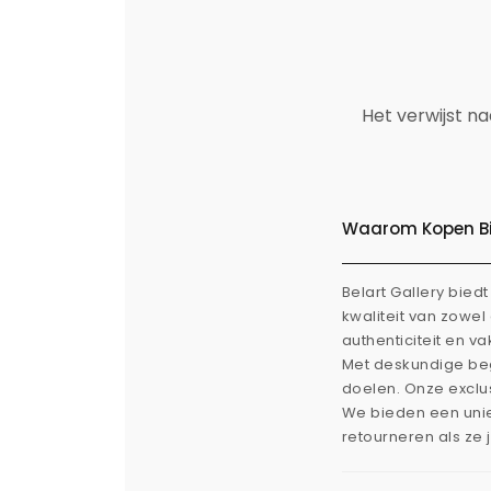
Het verwijst n
Waarom Kopen Bij
Belart Gallery bie
kwaliteit van zowe
authenticiteit en v
Met deskundige beg
doelen. Onze exclus
We bieden een uni
retourneren als ze 