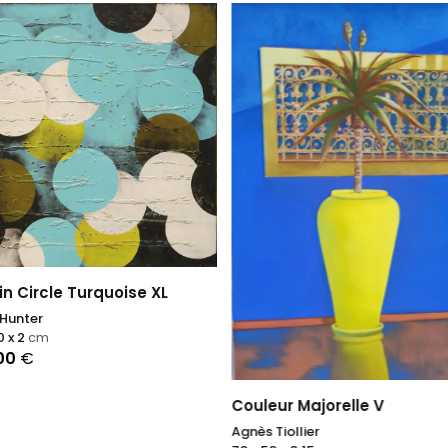
 in Circle Turquoise XL
Hunter
0 x 2
cm
,00
€
Couleur Majorelle V
Agnès Tiollier