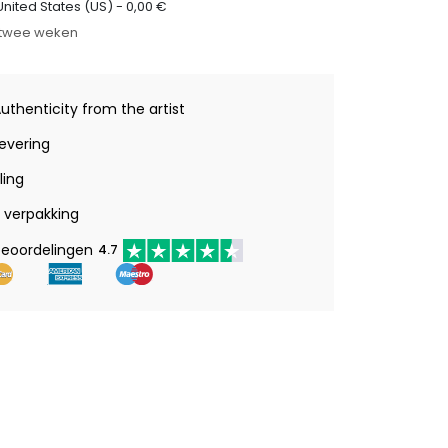
United States (US) -
0,00
€
t twee weken
Authenticity from the artist
levering
ling
verpakking
beoordelingen
4.7