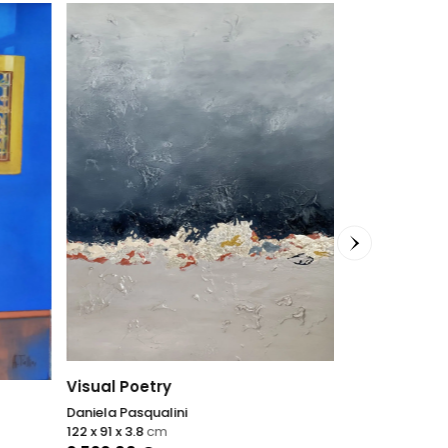
Oltre il cana
Antonino Pulia
70 x 80 x 2
cm
1.400,00
€
Visual Poetry
Daniela Pasqualini
122 x 91 x 3.8
cm