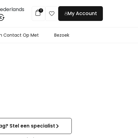
ederlands
0
My Account
€
 Contact Op Met
Bezoek
ag? Stel een specialist