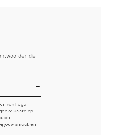
 antwoorden die
rken van hoge
g geëvalueerd op
steert.
bij jouw smaak en