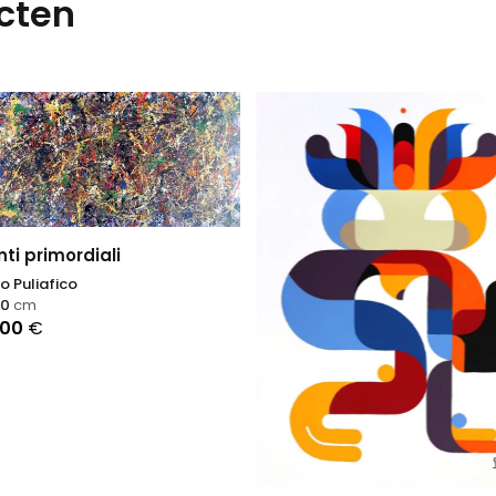
cten
ti primordiali
o Puliafico
40
cm
,00
€