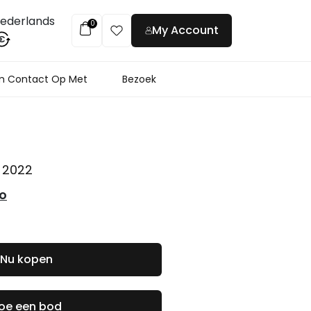
ederlands
0
My Account
€
 Contact Op Met
Bezoek
,
2022
co
Nu kopen
oe een bod