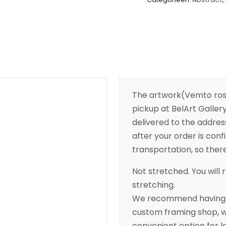
The artwork(Vemto rosa 
pickup at BelArt Gallery
delivered to the addres
after your order is conf
transportation, so there’
Not stretched. You will r
stretching.
We recommend having yo
custom framing shop, wh
convenient option for l