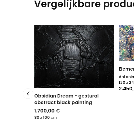
Vergelijkbare produ
Elemen
Antonin
120 x 2
2.450
Obsidian Dream - gestural
abstract black painting
1.700,00
€
80 x 100
cm