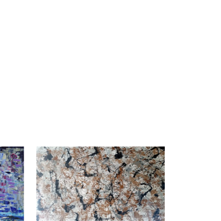
JM Robert
50 x 40
cm
950,00
€