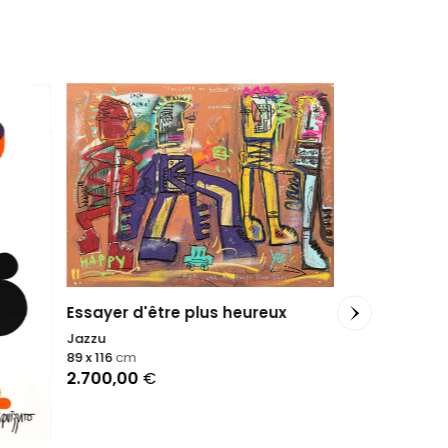
Essayer d'être plus heureux
Jazzu
89 x 116
cm
2.700,00
€
Abstract Co