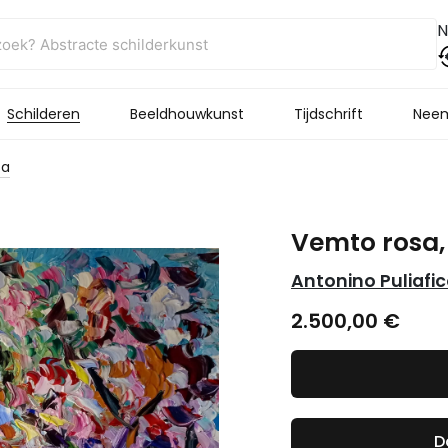
N
Schilderen
Beeldhouwkunst
Tijdschrift
Neem
sa
Vemto rosa
Antonino Puliafi
2.500,00
€
D