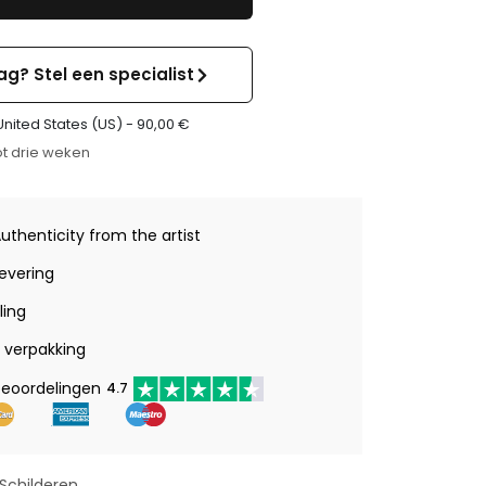
ag? Stel een specialist
United States (US) -
90,00
€
t drie weken
Authenticity from the artist
levering
ling
verpakking
beoordelingen
4.7
Schilderen