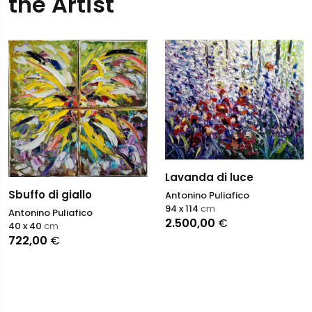
the Artist
Lavanda di luce
Sbuffo di giallo
Antonino Puliafico
94 x 114
cm
Antonino Puliafico
2.500,00
€
40 x 40
cm
722,00
€