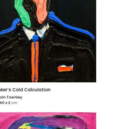
ker’s Cold Calculation
coln Townley
 40 x 2
cm