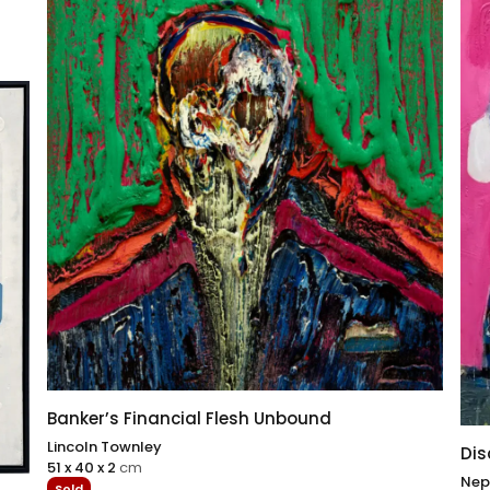
Banker’s Financial Flesh Unbound
Lincoln Townley
Dis
51 x 40 x 2
cm
Nep
Sold