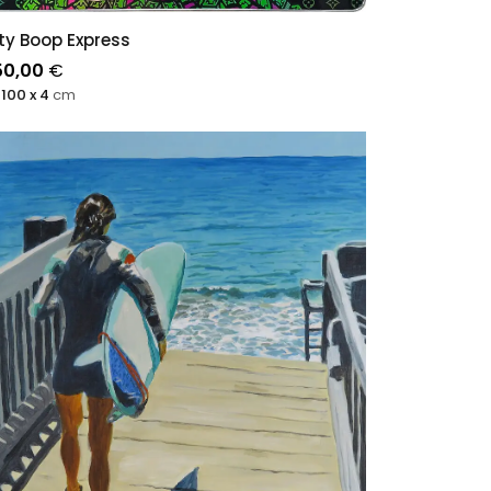
ty Boop Express
50,00
€
 100 x 4
cm