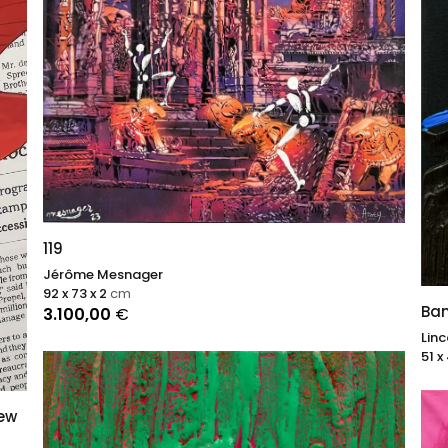
119
Jérôme Mesnager
92 x 73 x 2
cm
Ban
3.100,00
€
Lin
51 x
New