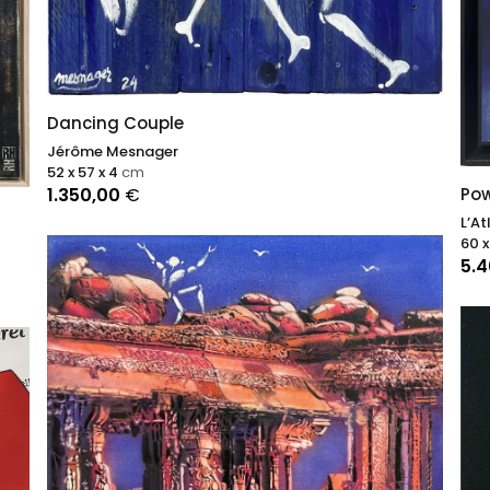
Dancing Couple
Jérôme Mesnager
52 x 57 x 4
cm
1.350,00
€
Pow
L’At
60 x
5.