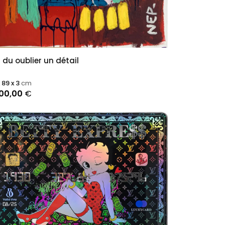
i du oublier un détail
x 89 x 3
cm
200,00
€