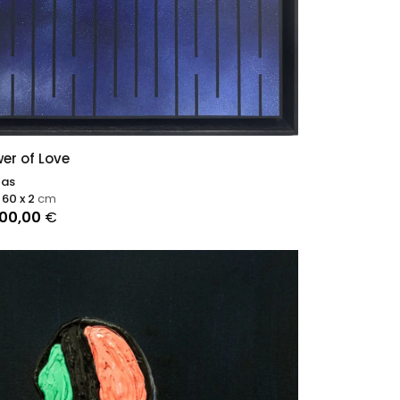
er of Love
las
 60 x 2
cm
400,00
€