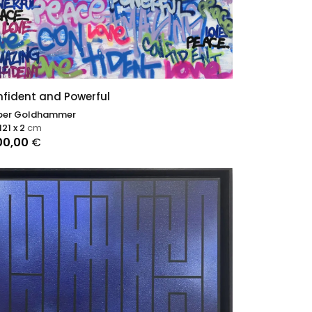
fident and Powerful
er Goldhammer
 121 x 2
cm
00,00
€