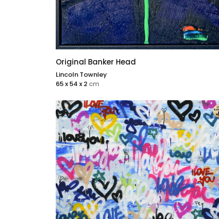
Original Banker Head
Lincoln Townley
65 x 54 x 2
cm