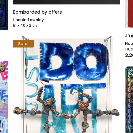
Bombarded by offers
Lincoln Townley
51 x 40 x 2
cm
J’a
Sale!
Nep
116 
3.