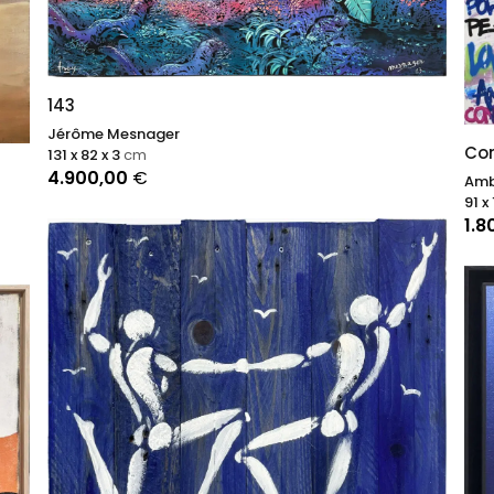
143
Jérôme Mesnager
Con
131 x 82 x 3
cm
4.900,00
€
Amb
91 x
1.8