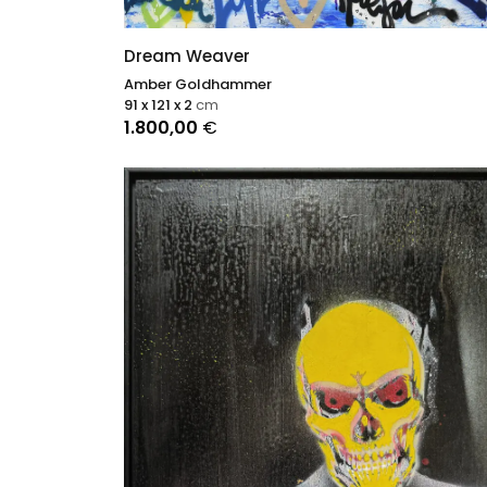
Dream Weaver
Amber Goldhammer
91 x 121 x 2
cm
1.800,00
€