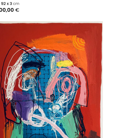
x 92 x 3
cm
200,00
€