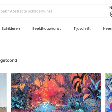
N
Schilderen
Beeldhouwkunst
Tijdschrift
Neem
t getoond