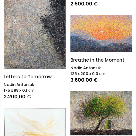
2.500,00
€
Breathe in the Moment
Nadin Antoniuk
125 x 200 x 0.3
cm
Letters to Tomorrow
3.600,00
€
Nadin Antoniuk
175 x 88 x 0.1
cm
2.200,00
€