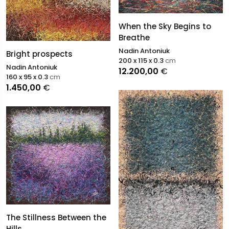
When the Sky Begins to
Breathe
Nadin Antoniuk
Bright prospects
200 x 115 x 0.3
cm
Nadin Antoniuk
12.200,00
€
160 x 95 x 0.3
cm
1.450,00
€
The Stillness Between the
Hills