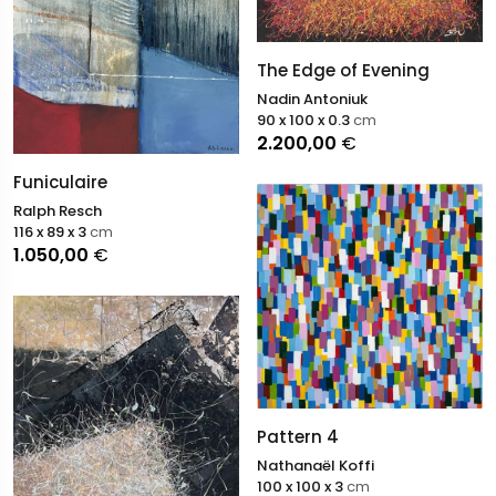
The Edge of Evening
Nadin Antoniuk
90 x 100 x 0.3
cm
2.200,00
€
Funiculaire
Ralph Resch
116 x 89 x 3
cm
1.050,00
€
Pattern 4
Nathanaël Koffi
100 x 100 x 3
cm