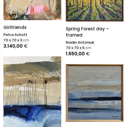
Girlfriends
Spring Forest day –
framed
Petra Schott
70 x 70 x 3
cm
Nadin Antoniuk
3.140,00
€
70 x 70 x 5
cm
1.550,00
€