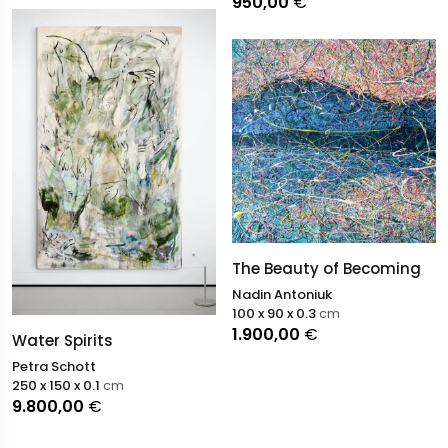
950,00
€
The Beauty of Becoming
Nadin Antoniuk
100 x 90 x 0.3
cm
1.900,00
€
Water Spirits
Petra Schott
250 x 150 x 0.1
cm
9.800,00
€