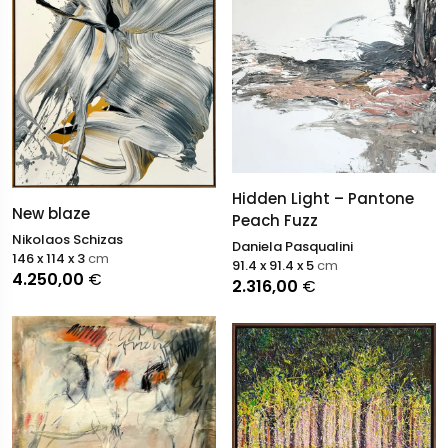
Hidden Light – Pantone
New blaze
Peach Fuzz
Nikolaos Schizas
Daniela Pasqualini
146 x 114 x 3
cm
91.4 x 91.4 x 5
cm
4.250,00
€
2.316,00
€