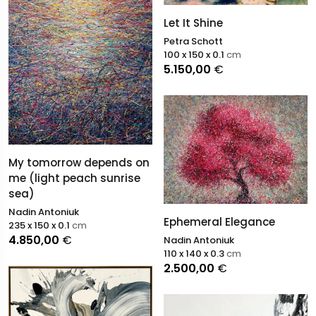
Let It Shine
Petra Schott
100 x 150 x 0.1
cm
5.150,00
€
My tomorrow depends on
me (light peach sunrise
sea)
Nadin Antoniuk
Ephemeral Elegance
235 x 150 x 0.1
cm
4.850,00
€
Nadin Antoniuk
110 x 140 x 0.3
cm
2.500,00
€