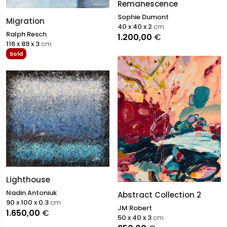
Remanescence
Sophie Dumont
Migration
40 x 40 x 2
cm
Ralph Resch
1.200,00
€
116 x 89 x 3
cm
Sold
Lighthouse
Nadin Antoniuk
Abstract Collection 2
90 x 100 x 0.3
cm
JM Robert
1.650,00
€
50 x 40 x 3
cm