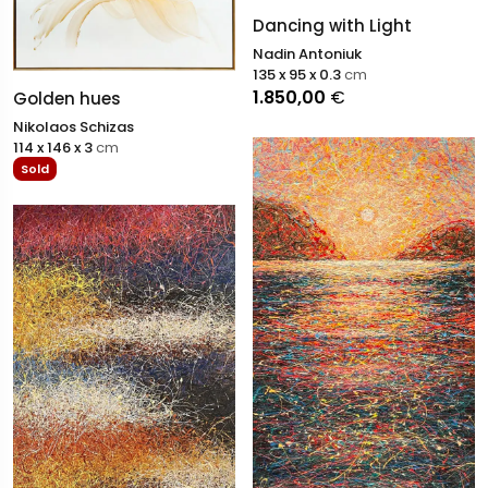
Dancing with Light
Nadin Antoniuk
135 x 95 x 0.3
cm
1.850,00
€
Golden hues
Nikolaos Schizas
114 x 146 x 3
cm
Sold