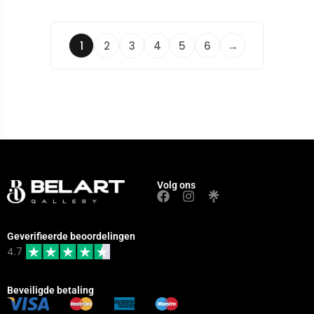
1
2
3
4
5
6
→
Volg ons
Geverifieerde beoordelingen
4.7
Beveiligde betaling