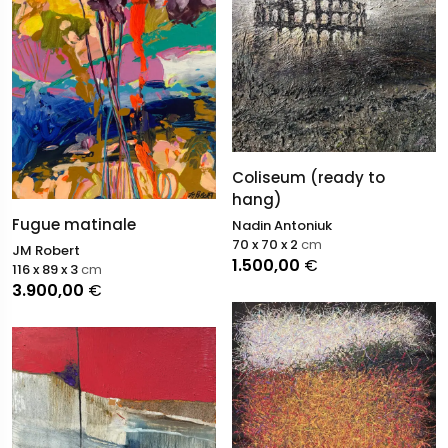
Coliseum (ready to
hang)
Fugue matinale
Nadin Antoniuk
70 x 70 x 2
cm
JM Robert
1.500,00
€
116 x 89 x 3
cm
3.900,00
€