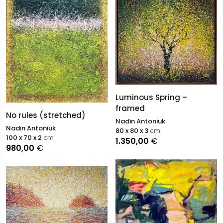
Luminous Spring –
framed
No rules (stretched)
Nadin Antoniuk
Nadin Antoniuk
80 x 80 x 3
cm
100 x 70 x 2
cm
1.350,00
€
980,00
€