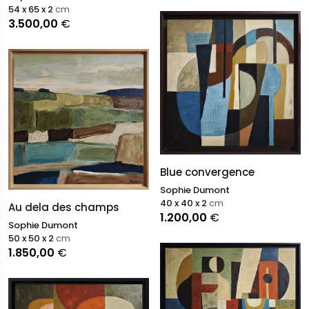
54 x 65 x 2
cm
3.500,00
€
Blue convergence
Sophie Dumont
40 x 40 x 2
cm
Au dela des champs
1.200,00
€
Sophie Dumont
50 x 50 x 2
cm
1.850,00
€