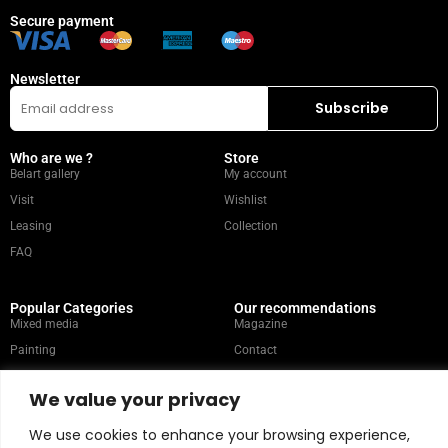
Secure payment
Newsletter
Who are we ?
Store
Belart gallery
My account
Visit
Wishlist
Leasing
Collection
FAQ
Popular Categories
Our recommendations
Mixed media
Magazine
Painting
Contact
Abstract
Artists
We value your privacy
Portrait
We use cookies to enhance your browsing experience,