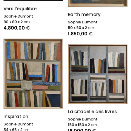
Vers l’equilibre
Earth memory
Sophie Dumont
80 x 80 x 2
cm
Sophie Dumont
4.800,00
€
50 x 50 x 2
cm
1.850,00
€
La citadelle des livres
Inspiration
Sophie Dumont
Sophie Dumont
150 x 150 x 2
cm
54 x 65 x 2
cm
16.000,00
€