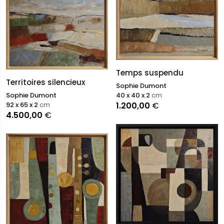
Temps suspendu
Territoires silencieux
Sophie Dumont
Sophie Dumont
40 x 40 x 2
cm
92 x 65 x 2
cm
1.200,00
€
4.500,00
€