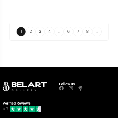
1
2
3
4
…
6
7
8
→
Follow us
Verified Reviews
4.7