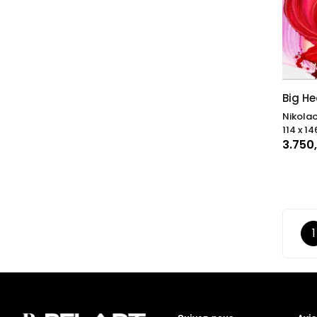
Big He
Nikolao
114 x 14
3.750
1