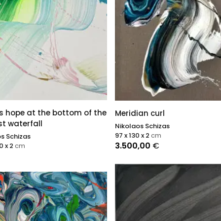
e artistique de Schizas se situe à l'intersection de l'expressio
it, du surréalisme et du pop art. Ses peintures semblent souv
 d'un royaume magique, dont elles capturent l'essence tout 
ant une touche contemporaine. Schizas est largement reco
une figure influente de la peinture abstraite contemporaine,
le distinctif a défini sa carrière et l'a placé dans ses rangs. Se
res continuent d'attirer les collectionneurs qui admirent la pu
aquelle Schizas capture des émotions complexes dans des
entations abstraites visuellement saisissantes.
s hope at the bottom of the
Meridian curl
t waterfall
Nikolaos Schizas
97 x 130 x 2
cm
s Schizas
3.500,00
€
0 x 2
cm