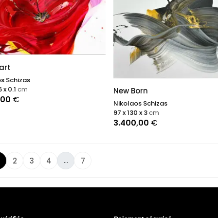
art
s Schizas
6 x 0.1
cm
New Born
,00
€
Nikolaos Schizas
97 x 130 x 3
cm
3.400,00
€
...
2
3
4
7