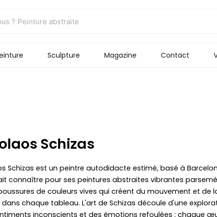
einture
Sculpture
Magazine
Contact
V
olaos Schizas
os Schizas est un peintre autodidacte estimé, basé à Barcelon
fait connaître pour ses peintures abstraites vibrantes parsem
boussures de couleurs vives qui créent du mouvement et de l
té dans chaque tableau. L'art de Schizas découle d'une explora
ntiments inconscients et des émotions refoulées ; chaque œ