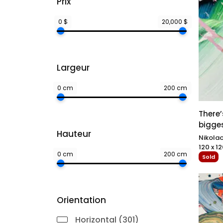
Prix
Le styl
abstra
0 $
20,000 $
émaner
apport
comme 
son sty
Largeur
peintu
0 cm
200 cm
avec l
représ
There’
bigges
Hauteur
Nikolao
120 x 12
0 cm
200 cm
Sold
Orientation
Horizontal (301)