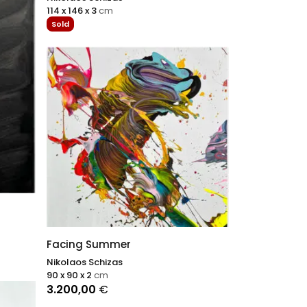
114 x 146 x 3
cm
Sold
Facing Summer
Nikolaos Schizas
90 x 90 x 2
cm
3.200,00
€