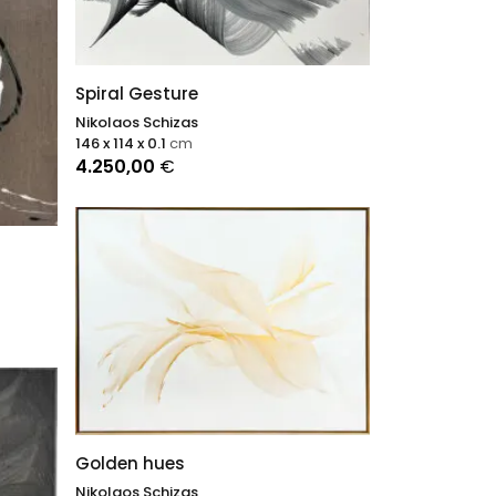
nnisme
ent
en y
nnu
Spiral Gesture
 car
Nikolaos Schizas
146 x 114 x 0.1
cm
s
4.250,00
€
issance
Golden hues
Nikolaos Schizas