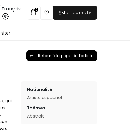
Français
0
Mon compte
€
isiter
Retour à la page de l'artiste
Nationalité
Artiste espagnol
e, qui
ées
Thèmes
a
Abstrait
tion
uvre