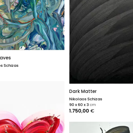
waves
s Schizas
Dark Matter
Nikolaos Schizas
90 x 60 x 3
cm
1.750,00
€