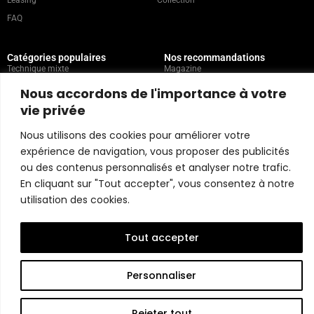
Leasing
Collection
FAQ
Catégories populaires
Nos recommandations
Technique mixte
Magazine
Peinture
Contact
Nous accordons de l'importance à votre
Abstrait
Artistes
vie privée
Portrait
Nous utilisons des cookies pour améliorer votre
expérience de navigation, vous proposer des publicités
Politique du magasin
ou des contenus personnalisés et analyser notre trafic.
En cliquant sur "Tout accepter", vous consentez à notre
Copyright © 2026 Belart Gallery | Powered by Carre agency
utilisation des cookies.
Tout accepter
Personnaliser
Rejeter tout