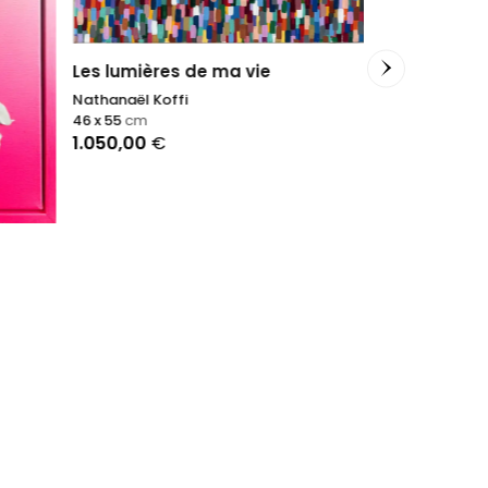
Let It Shine
Petra Schott
100 x 150
cm
Les lumières de ma vie
5.150,00
€
Nathanaël Koffi
46 x 55
cm
1.050,00
€