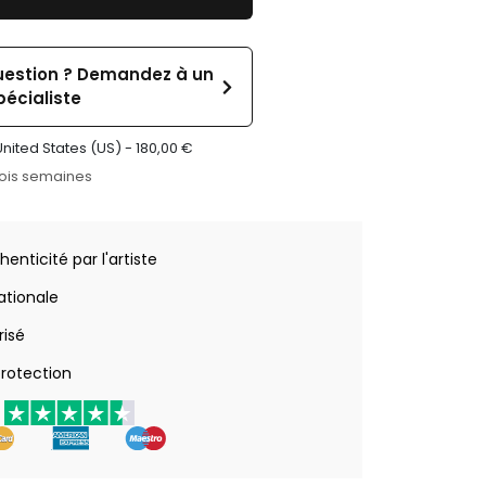
uestion ? Demandez à un
pécialiste
United States (US) -
180,00
€
rois semaines
henticité par l'artiste
nationale
risé
rotection