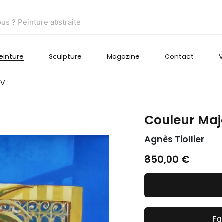
einture
Sculpture
Magazine
Contact
V
 V
Couleur Majo
Agnès Tiollier
850,00
€
Fa