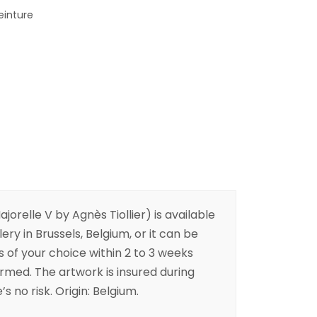
einture
orelle V by Agnès Tiollier) is available
ery in Brussels, Belgium, or it can be
s of your choice within 2 to 3 weeks
irmed. The artwork is insured during
s no risk. Origin: Belgium.