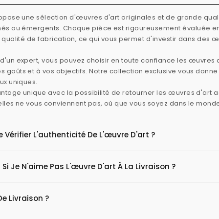
ropose une sélection d'œuvres d'art originales et de grande quali
rmés ou émergents. Chaque pièce est rigoureusement évaluée e
e qualité de fabrication, ce qui vous permet d'investir dans des 
d'un expert, vous pouvez choisir en toute confiance les œuvres d
 goûts et à vos objectifs. Notre collection exclusive vous donn
aux uniques.
ntage unique avec la possibilité de retourner les œuvres d'art
i elles ne vous conviennent pas, où que vous soyez dans le mond
érifier L'authenticité De L'œuvre D'art ?
 Si Je N'aime Pas L'œuvre D'art À La Livraison ?
De Livraison ?