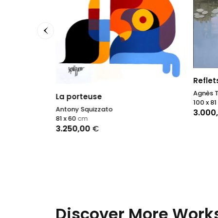
 IV
Reflet
Agnès Ti
La porteuse
100 x 81
Antony Squizzato
3.000
81 x 60
cm
3.250,00
€
Discover More Works