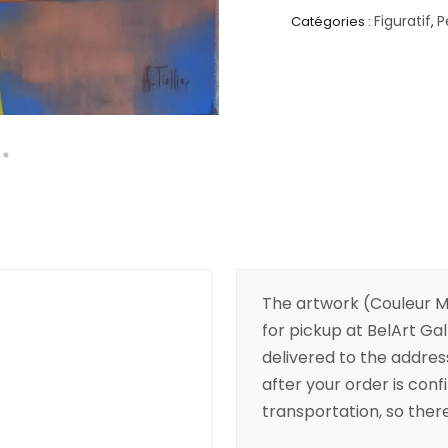
Figuratif
P
Catégories :
,
The artwork (Couleur Maj
for pickup at BelArt Gall
delivered to the addres
after your order is conf
transportation, so there’