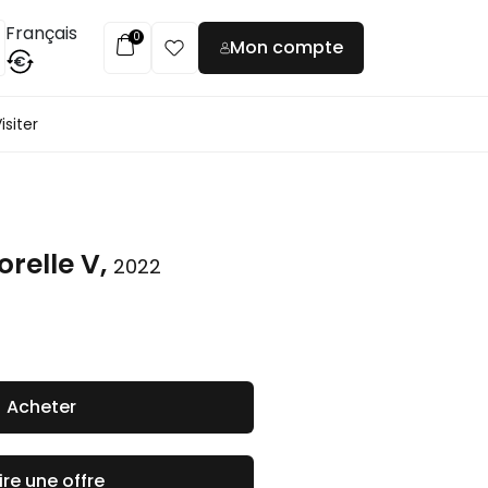
Français
0
Mon compte
€
isiter
relle V,
2022
Acheter
ire une offre