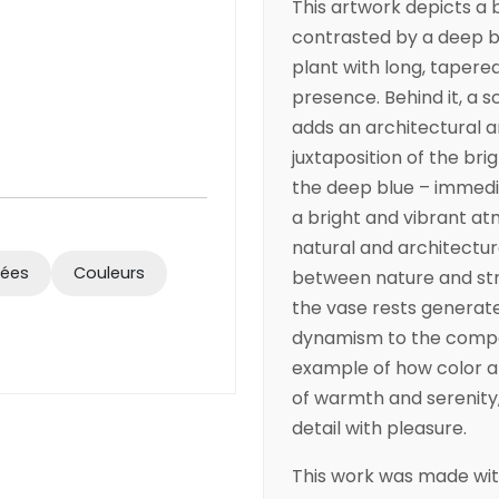
This artwork depicts a b
contrasted by a deep b
plant with long, tapered
presence. Behind it, a 
adds an architectural 
juxtaposition of the bri
the deep blue – immedia
a bright and vibrant a
natural and architectu
rées
Couleurs
between nature and str
the vase rests generate
dynamism to the composit
example of how color a
of warmth and serenity,
detail with pleasure.
This work was made wit