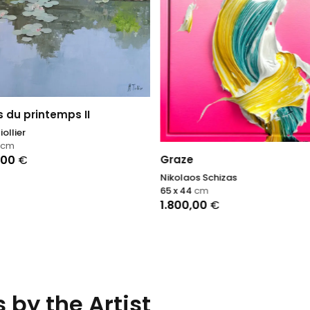
s du printemps II
ollier
cm
,00
€
Graze
Nikolaos Schizas
65 x 44
cm
1.800,00
€
 by the Artist