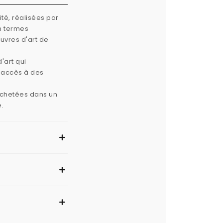
té, réalisées par
n termes
œuvres d'art de
'art qui
e accès à des
 achetées dans un
e.