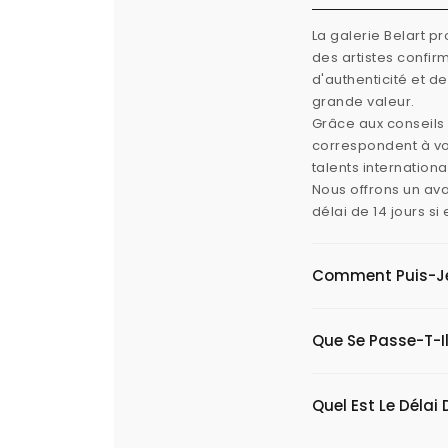
La galerie Belart p
des artistes confi
d'authenticité et d
grande valeur.
Grâce aux conseils 
correspondent à vos
talents internation
Nous offrons un ava
délai de 14 jours s
Comment Puis-Je V
Que Se Passe-T-Il
Quel Est Le Délai 