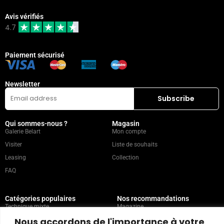
Avis vérifiés
4.7
Paiement sécurisé
Newsletter
Qui sommes-nous ?
Magasin
Galerie Belart
Mon compte
Visiter
Liste de souhaits
Leasing
Collection
FAQ
Catégories populaires
Nos recommandations
Technique mixte
Magazine
Nous accordons de l'importance à votre
Peinture
Contact