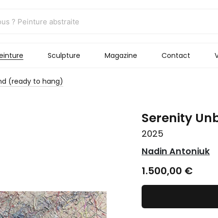
einture
Sculpture
Magazine
Contact
V
nd (ready to hang)
Serenity Un
2025
Nadin Antoniuk
1.500,00
€