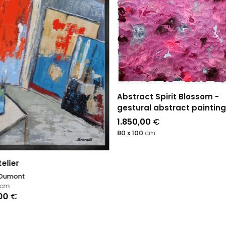
Abstract Spirit Blossom -
gestural abstract painting
1.850,00
€
80 x 100
cm
elier
 Dumont
cm
,00
€