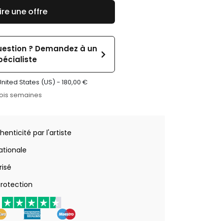
ire une offre
uestion ? Demandez à un
pécialiste
United States (US) -
180,00
€
rois semaines
henticité par l'artiste
nationale
risé
rotection