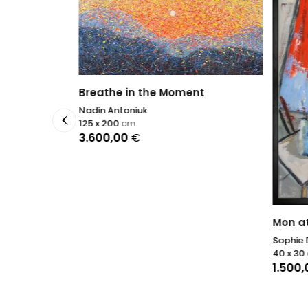
Breathe in the Moment
Nadin Antoniuk
125 x 200
cm
3.600,00
€
Mon at
Sophie
40 x 30
1.500