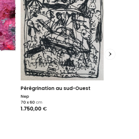
Accalmie
Sophie Dumon
Pérégrination au sud-Ouest
60 x 60
cm
2.900,00
€
Nep
70 x 60
cm
1.750,00
€