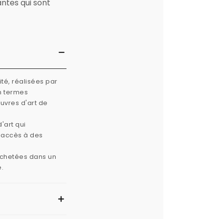
antes qui sont
té, réalisées par
n termes
œuvres d'art de
'art qui
e accès à des
 achetées dans un
e.