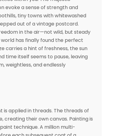
on evoke a sense of strength and
 foothills, tiny towns with whitewashed
epped out of a vintage postcard.
freedom in the air—not wild, but steady
e world has finally found the perfect
e carries a hint of freshness, the sun
d time itself seems to pause, leaving
 weightless, and endlessly
nt is applied in threads. The threads of
, creating their own canvas. Painting is
aint technique. A million multi-
efore each subsequent coat of a