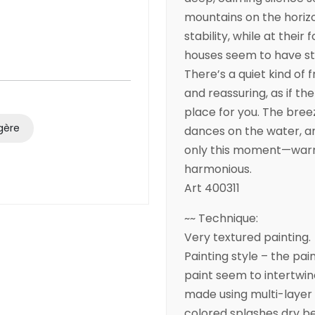
mountains on the horiz
stability, while at their
houses seem to have st
There’s a quiet kind of 
and reassuring, as if th
place for you. The breez
gère
dances on the water, an
only this moment—warm,
harmonious.
Art 400311
~~ Technique:
Very textured painting.
Painting style – the pai
paint seem to intertwine
made using multi-layer p
colored splashes dry b