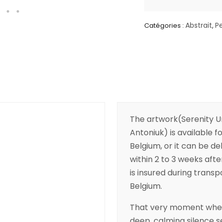
Abstrait
P
Catégories :
,
The artwork(Serenity U
Antoniuk) is available fo
Belgium, or it can be de
within 2 to 3 weeks aft
is insured during transpo
Belgium.
That very moment when
deep, calming silence se