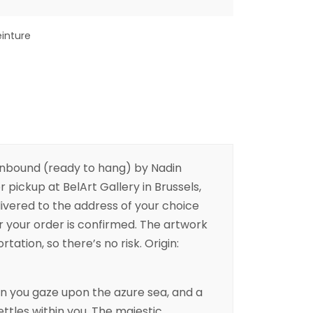
einture
nbound (ready to hang) by Nadin
r pickup at BelArt Gallery in Brussels,
livered to the address of your choice
er your order is confirmed. The artwork
rtation, so there’s no risk. Origin:
 you gaze upon the azure sea, and a
ttles within you. The majestic