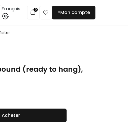
Français
0
Mon compte
€
isiter
bound (ready to hang),
Acheter