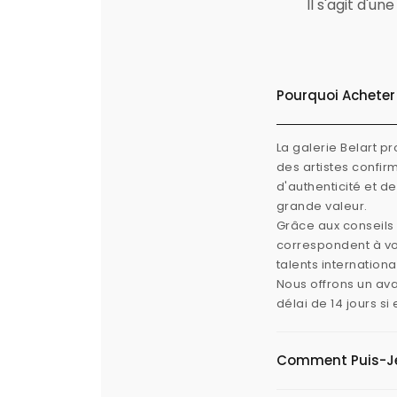
Il s'agit d'u
Pourquoi Acheter 
La galerie Belart p
des artistes confi
d'authenticité et d
grande valeur.
Grâce aux conseils 
correspondent à vos
talents internation
Nous offrons un ava
délai de 14 jours s
Comment Puis-Je V