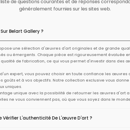
ne liste de questions courantes et de réponses correspond
généralement fournies sur les sites web.
Sur Belart Gallery ?
ropose une sélection d'œuvres d'art originales et de grande quali
rmés ou émergents. Chaque pièce est rigoureusement évaluée e
e qualité de fabrication, ce qui vous permet d'investir dans des 
d'un expert, vous pouvez choisir en toute confiance les œuvres d
 goûts et à vos objectifs. Notre collection exclusive vous donn
aux uniques.
ntage unique avec la possibilité de retourner les œuvres d'art
i elles ne vous conviennent pas, où que vous soyez dans le mond
érifier L'authenticité De L'œuvre D'art ?