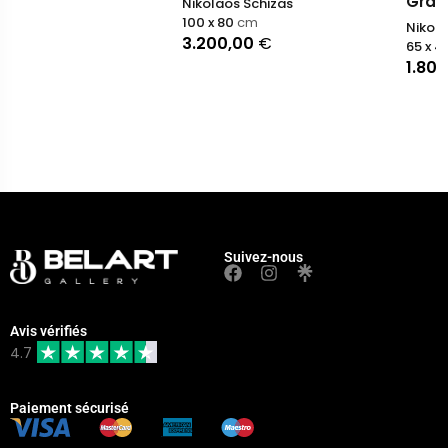
Graze
Nikolaos Schizas
100 x 80
cm
Nikolaos Schizas
3.200,00
€
65 x 44
cm
1.800,00
€
Suivez-nous
Avis vérifiés
4.7
Paiement sécurisé