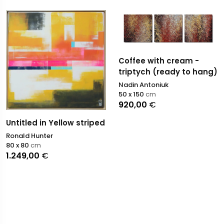
Coffee with cream -
triptych (ready to hang)
Nadin Antoniuk
50 x 150
cm
920,00
€
Untitled in Yellow striped
Ronald Hunter
80 x 80
cm
1.249,00
€