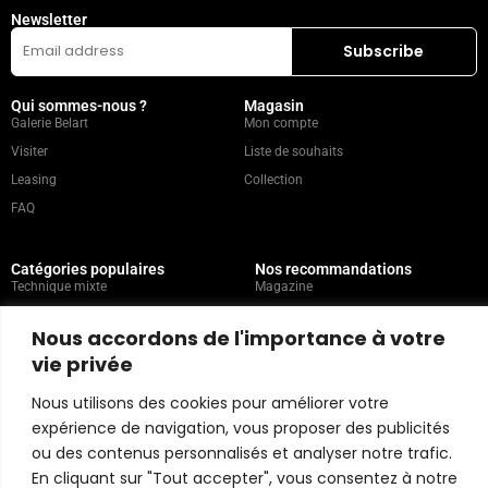
Newsletter
Qui sommes-nous ?
Magasin
Galerie Belart
Mon compte
Visiter
Liste de souhaits
Leasing
Collection
FAQ
Catégories populaires
Nos recommandations
Technique mixte
Magazine
Peinture
Contact
Nous accordons de l'importance à votre
Abstrait
Artistes
vie privée
Portrait
Nous utilisons des cookies pour améliorer votre
expérience de navigation, vous proposer des publicités
Politique du magasin
ou des contenus personnalisés et analyser notre trafic.
En cliquant sur "Tout accepter", vous consentez à notre
Copyright © 2026 Belart Gallery | Powered by Carre agency